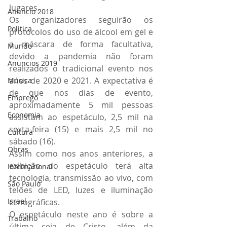
lugares.
Anuncio 2018
Os organizadores seguirão os 
Politica
protocolos do uso de álcool em gel e 
a máscara de forma facultativa, 
Mundo
devido a pandemia não foram 
Anuncios 2019
realizados o tradicional evento nos 
anos de 2020 e 2021. A expectativa é 
Música
de que nos dias de evento, 
Emprego
aproximadamente 5 mil pessoas 
Economia
assistam ao espetáculo, 2,5 mil na 
sexta-feira (15) e mais 2,5 mil no 
Cultura
sábado (16).
Obras
Assim como nos anos anteriores, a 
exibição do espetáculo terá alta 
Internacional
tecnologia, transmissão ao vivo, com 
São Paulo
telões de LED, luzes e iluminação 
Israel
cenográficas.
O espetáculo neste ano é sobre a 
Trabalho
última ceia de Cristo, além da 