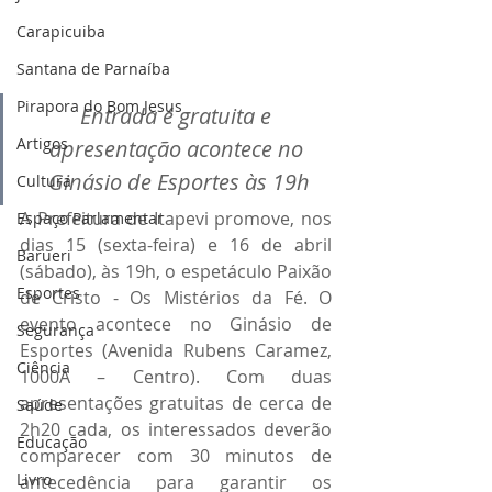
Carapicuiba
Santana de Parnaíba
Pirapora do Bom Jesus
Entrada é gratuita e 
Artigos
apresentação acontece no 
Ginásio de Esportes às 19h
Cultura
A Prefeitura de Itapevi promove, nos 
Espaço Parlamentar
dias 15 (sexta-feira) e 16 de abril 
Barueri
(sábado), às 19h, o espetáculo Paixão 
Esportes
de Cristo - Os Mistérios da Fé. O 
evento acontece no Ginásio de 
Segurança
Esportes (Avenida Rubens Caramez, 
Ciência
1000A – Centro). Com duas 
apresentações gratuitas de cerca de 
Saúde
2h20 cada, os interessados deverão 
Educação
comparecer com 30 minutos de 
Livro
antecedência para garantir os 