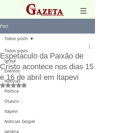
Post
Todos posts
Todos posts
Espetáculo da Paixão de
Igreja
Cristo acontece nos dias 15
Eventos
e 16 de abril em Itapevi
Notícias
Avaliado com NaN de 5 estrelas.
Política
Osasco
Itapevi
Noticias Gospel
Jandira