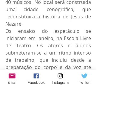
40 músicos. No local será construída 
uma cidade cenográfica, que 
reconstituirá a história de Jesus de 
Nazaré.
Os ensaios do espetáculo se 
iniciaram em janeiro, na Escola Livre 
de Teatro. Os atores e alunos 
submeteram-se a um ritmo intenso 
de trabalho, que incluiu desde a 
preparação do corpo e da voz até 
exercícios de criação, orientados por 
uma equipe de direção composta 
Email
Facebook
Instagram
Twitter
por professores.
#itapevi
#pascoa
#DRAMADAPAIXAO
Eventos
Itapevi