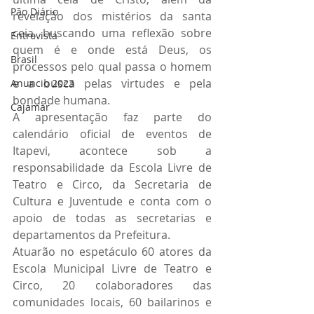
Pão Diário
revelação dos mistérios da santa 
ceia, buscando uma reflexão sobre 
Entrevista
quem é e onde está Deus, os 
Brasil
processos pelo qual passa o homem 
e a busca pelas virtudes e pela 
Anuncio 2023
bondade humana.
Cajamar
A apresentação faz parte do 
calendário oficial de eventos de 
Itapevi, acontece sob a 
responsabilidade da Escola Livre de 
Teatro e Circo, da Secretaria de 
Cultura e Juventude e conta com o 
apoio de todas as secretarias e 
departamentos da Prefeitura.
Atuarão no espetáculo 60 atores da 
Escola Municipal Livre de Teatro e 
Circo, 20 colaboradores das 
comunidades locais, 60 bailarinos e 