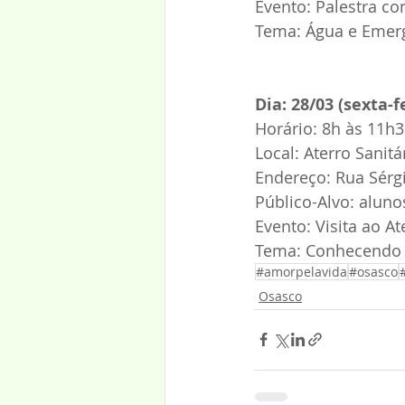
Evento: Palestra co
Tema: Água e Emerg
Dia: 28/03 (sexta-f
Horário: 8h às 11h
Local: Aterro Sanitá
Endereço: Rua Sérgi
Público-Alvo: aluno
Evento: Visita ao At
Tema: Conhecendo o
#amorpelavida
#osasco
Osasco