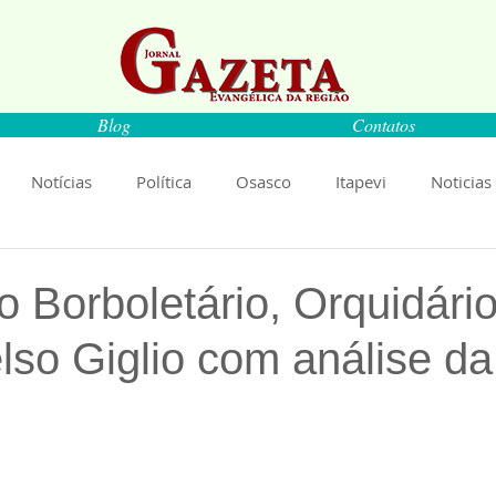
Blog
Contatos
Notícias
Política
Osasco
Itapevi
Noticias
naíba
Pirapora do Bom Jesus
Artigos
Cultura
 Borboletário, Orquidário
so Giglio com análise da
rança
Ciência
Saúde
Educação
Livro
An
de 5 estrelas.
Música
Emprego
Economia
Cultura
Obras