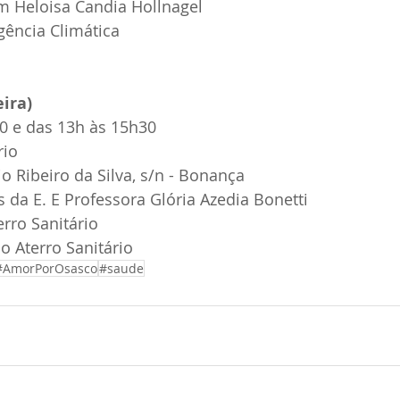
m Heloisa Candia Hollnagel
ência Climática
eira)
30 e das 13h às 15h30
rio
o Ribeiro da Silva, s/n - Bonança
s da E. E Professora Glória Azedia Bonetti
erro Sanitário
 Aterro Sanitário
#AmorPorOsasco
#saude