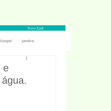
Novo Link
 Gospel
Jandira
Espaço Parlamentar
 e
 água.
uncio 2018
Politica