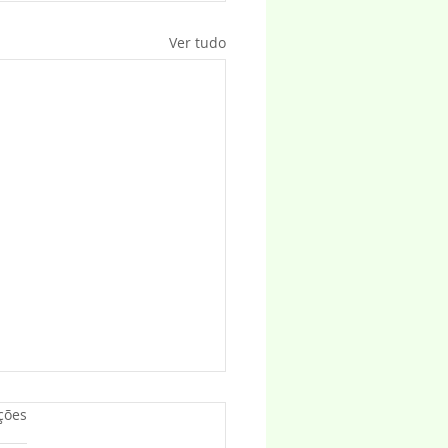
Ver tudo
as.
ções