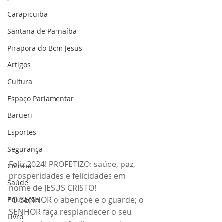
Carapicuiba
Santana de Parnaíba
Pirapora do Bom Jesus
Artigos
Cultura
Espaço Parlamentar
Barueri
Esportes
Segurança
Feliz 2024! PROFETIZO: saúde, paz, 
Ciência
prosperidades e felicidades em 
Saúde
nome de JESUS CRISTO!  
“O SENHOR o abençoe e o guarde; o 
Educação
SENHOR faça resplandecer o seu 
Livro