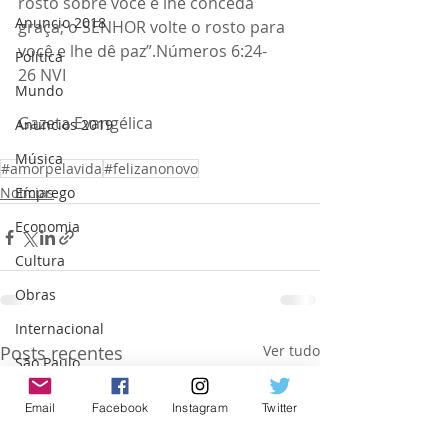
rosto sobre você e lhe conceda 
Anuncio 2018
graça; o SENHOR volte o rosto para 
você e lhe dê paz”.Números 6:24-
Politica
26 NVI
Mundo
Gazeta Evangélica 
Anuncios 2019
Música
#amorpelavida
#felizanonovo
Emprego
Notícias
Economia
Cultura
Obras
Internacional
Posts recentes
Ver tudo
São Paulo
Israel
Email
Facebook
Instagram
Twitter
Trabalho