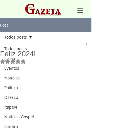
Post
Todos posts
Todos posts
Feliz 2024!
Igreja
Avaliado com NaN de 5 estrelas.
Eventos
Notícias
Política
Osasco
Itapevi
Noticias Gospel
Jandira