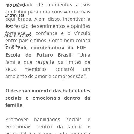
necessidade de momentos a sós 
Pão Diário
contribui para uma convivência mais 
Entrevista
equilibrada. Além disso, incentivar a 
Brasil
expressão de sentimentos e opiniões 
fortalece a confiança e o vínculo 
Anuncio 2023
entre pais e filhos. Como bem coloca 
Cajamar
Cris Poli, coordenadora da EDF - 
Escola do Futuro Brasil
: "Uma 
família que respeita os limites de 
seus membros constrói um 
ambiente de amor e compreensão".
O desenvolvimento das habilidades 
sociais e emocionais dentro da 
família
Promover habilidades sociais e 
emocionais dentro da família é 
essencial para que cada membro 