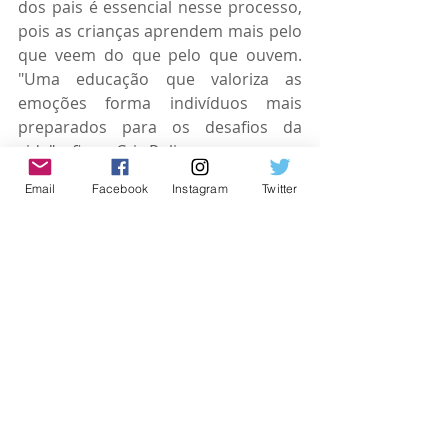
dos pais é essencial nesse processo, 
pois as crianças aprendem mais pelo 
que veem do que pelo que ouvem. 
"Uma educação que valoriza as 
emoções forma indivíduos mais 
preparados para os desafios da 
vida", afirma Cris Poli.
Email
Facebook
Instagram
Twitter
Conclusão
Fortalecer os laços familiares requer 
dedicação, empatia e a 
implementação de estratégias que 
promovam o bem-estar de todos os 
membros. Estabelecer limites 
saudáveis, investir na educação 
emocional das crianças e buscar 
auxílio profissional quando 
necessário são passos fundamentais 