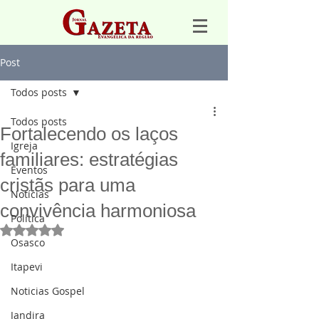
Post
Todos posts
Todos posts
Fortalecendo os laços
Igreja
familiares: estratégias
Eventos
cristãs para uma
Notícias
convivência harmoniosa
Política
Avaliado com NaN de 5 estrelas.
Osasco
Itapevi
Noticias Gospel
Jandira