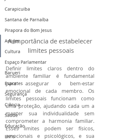
Carapicuiba
Santana de Parnaíba
Pirapora do Bom Jesus
A importância de estabelecer 
Artigos
limites pessoais
Cultura
Espaço Parlamentar
Definir limites claros dentro do 
Barueri
ambiente familiar é fundamental 
para assegurar o bem-estar 
Esportes
emocional de cada membro. Os 
Segurança
limites pessoais funcionam como 
Ciência
uma proteção, ajudando cada um a 
manter sua individualidade sem 
Saúde
comprometer a harmonia familiar. 
Educação
Esses limites podem ser físicos, 
emocionais e psicológicos, e sua 
Livro