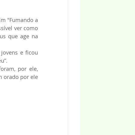
 Em "Fumando a 
sível ver como 
us que age na 
ovens e ficou 
u”.
ram, por ele, 
 orado por ele 