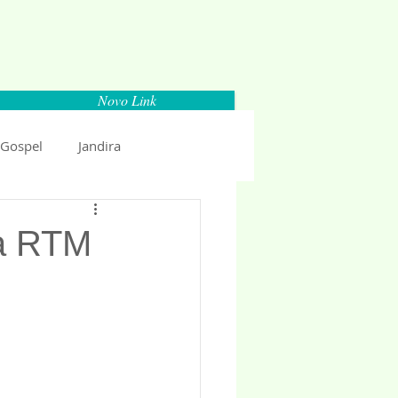
Novo Link
 Gospel
Jandira
Espaço Parlamentar
da RTM
uncio 2018
Politica