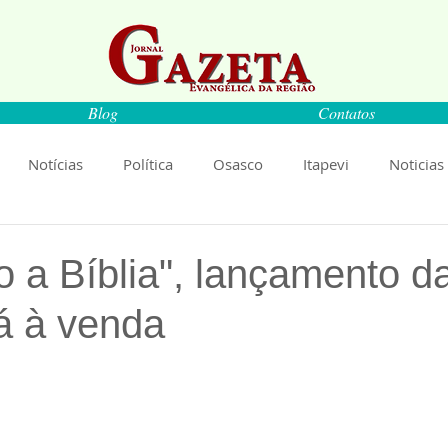
Blog
Contatos
Notícias
Política
Osasco
Itapevi
Noticias
naíba
Pirapora do Bom Jesus
Artigos
Cultura
 a Bíblia", lançamento 
já à venda
rança
Ciência
Saúde
Educação
Livro
An
de 5 estrelas.
Música
Emprego
Economia
Cultura
Obras