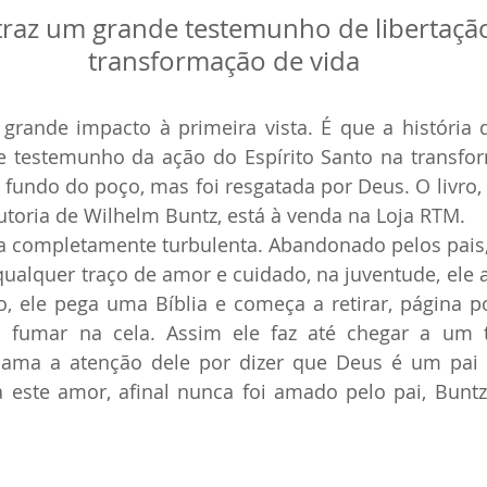
traz um grande testemunho de libertação
transformação de vida
rande impacto à primeira vista. É que a história 
e testemunho da ação do Espírito Santo na transfo
fundo do poço, mas foi resgatada por Deus. O livro,
utoria de Wilhelm Buntz, está à venda na Loja RTM.
a completamente turbulenta. Abandonado pelos pais,
qualquer traço de amor e cuidado, na juventude, ele a
, ele pega uma Bíblia e começa a retirar, página po
ra fumar na cela. Assim ele faz até chegar a um 
ama a atenção dele por dizer que Deus é um pai
a este amor, afinal nunca foi amado pelo pai, Buntz
 