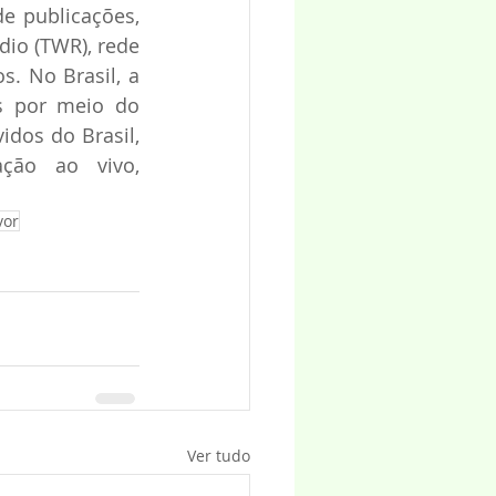
e publicações, 
io (TWR), rede 
. No Brasil, a 
s por meio do 
dos do Brasil, 
ão ao vivo, 
vor
Ver tudo