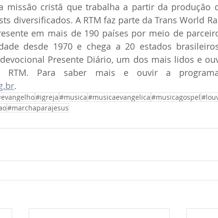
 missão cristã que trabalha a partir da produção d
s diversificados. A RTM faz parte da Trans World Rad
resente em mais de 190 países por meio de parceiros
dade desde 1970 e chega a 20 estados brasileiro
devocional Presente Diário, um dos mais lidos e ouvi
a RTM. Para saber mais e ouvir a programaç
g.br
.
#evangelho
#igreja
#musica
#musicaevangelica
#musicagospel
#lou
ao
#marchaparajesus