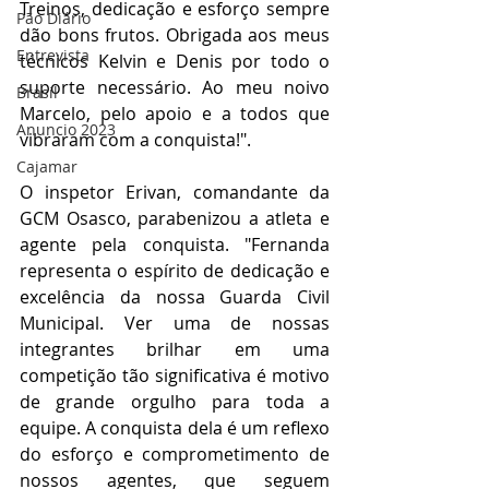
Treinos, dedicação e esforço sempre 
Pão Diário
dão bons frutos. Obrigada aos meus 
Entrevista
técnicos Kelvin e Denis por todo o 
suporte necessário. Ao meu noivo 
Brasil
Marcelo, pelo apoio e a todos que 
Anuncio 2023
vibraram com a conquista!".   
Cajamar
O inspetor Erivan, comandante da 
GCM Osasco, parabenizou a atleta e 
agente pela conquista. "Fernanda 
representa o espírito de dedicação e 
excelência da nossa Guarda Civil 
Municipal. Ver uma de nossas 
integrantes brilhar em uma 
competição tão significativa é motivo 
de grande orgulho para toda a 
equipe. A conquista dela é um reflexo 
do esforço e comprometimento de 
nossos agentes, que seguem 