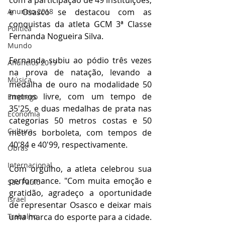
com a participação de 49 instituições, 
Anuncio 2018
e Osasco se destacou com as 
conquistas da atleta GCM 3ª Classe 
Politica
Fernanda Nogueira Silva. 
Mundo
Fernanda subiu ao pódio três vezes 
Anuncios 2019
na prova de natação, levando a 
Música
medalha de ouro na modalidade 50 
metros livre, com um tempo de 
Emprego
35'25, e duas medalhas de prata nas 
Economia
categorias 50 metros costas e 50 
Cultura
metros borboleta, com tempos de 
40'84 e 40'99, respectivamente. 
Obras
Internacional
Com orgulho, a atleta celebrou sua 
performance. "Com muita emoção e 
São Paulo
gratidão, agradeço a oportunidade 
Israel
de representar Osasco e deixar mais 
Trabalho
uma marca do esporte para a cidade. 