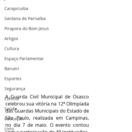
Carapicuiba
Santana de Parnaíba
Pirapora do Bom Jesus
Artigos
Cultura
Espaço Parlamentar
Barueri
Esportes
Segurança
A Guarda Civil Municipal de Osasco 
Ciência
celebrou sua vitória na 12ª Olimpíada 
Saúde
das Guardas Municipais do Estado de 
São Paulo, realizada em Campinas, 
Educação
no dia 7 de maio. O evento contou 
Livro