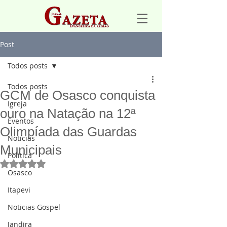
Post
Todos posts
Todos posts
GCM de Osasco conquista
Igreja
ouro na Natação na 12ª
Eventos
Olimpíada das Guardas
Notícias
Municipais
Política
Avaliado com NaN de 5 estrelas.
Osasco
Itapevi
Noticias Gospel
Jandira