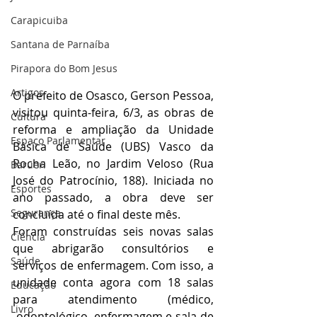
Carapicuiba
Santana de Parnaíba
Pirapora do Bom Jesus
Artigos
O prefeito de Osasco, Gerson Pessoa, 
visitou quinta-feira, 6/3, as obras de 
Cultura
reforma e ampliação da Unidade 
Espaço Parlamentar
Básica de Saúde (UBS) Vasco da 
Rocha Leão, no Jardim Veloso (Rua 
Barueri
José do Patrocínio, 188). Iniciada no 
Esportes
ano passado, a obra deve ser 
Segurança
concluída até o final deste mês.
Foram construídas seis novas salas 
Ciência
que abrigarão consultórios e 
Saúde
serviços de enfermagem. Com isso, a 
unidade conta agora com 18 salas 
Educação
para atendimento (médico, 
Livro
 odontológico, enfermagem e sala de 