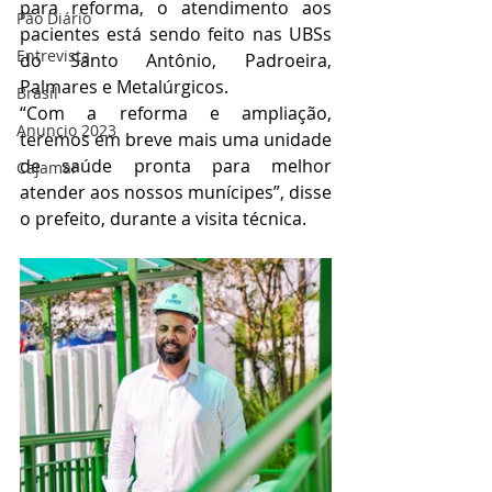
para reforma, o atendimento aos 
Pão Diário
pacientes está sendo feito nas UBSs 
Entrevista
do Santo Antônio, Padroeira, 
Palmares e Metalúrgicos.
Brasil
“Com a reforma e ampliação, 
Anuncio 2023
teremos em breve mais uma unidade 
de saúde pronta para melhor 
Cajamar
atender aos nossos munícipes”, disse 
o prefeito, durante a visita técnica.