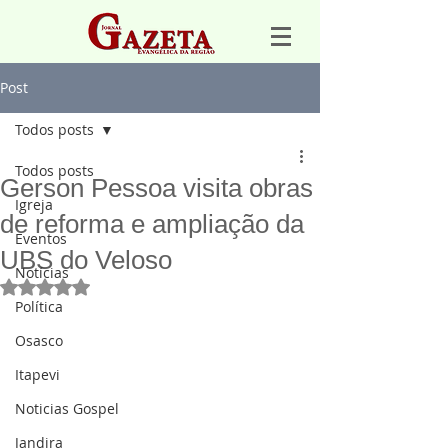
Post
Todos posts
Todos posts
Gerson Pessoa visita obras
Igreja
de reforma e ampliação da
Eventos
UBS do Veloso
Notícias
Avaliado com NaN de 5 estrelas.
Política
Osasco
Itapevi
Noticias Gospel
Jandira