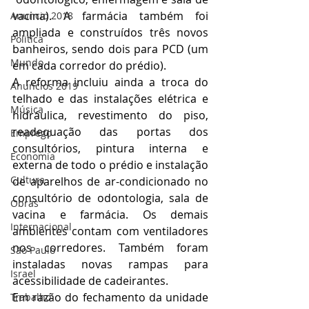
vacina). A farmácia também foi 
Anuncio 2018
ampliada e construídos três novos 
Politica
banheiros, sendo dois para PCD (um 
Mundo
em cada corredor do prédio).
A reforma incluiu ainda a troca do 
Anuncios 2019
telhado e das instalações elétrica e 
Música
hidráulica, revestimento do piso, 
readequação das portas dos 
Emprego
consultórios, pintura interna e 
Economia
externa de todo o prédio e instalação 
Cultura
de aparelhos de ar-condicionado no 
consultório de odontologia, sala de 
Obras
vacina e farmácia. Os demais 
Internacional
ambientes contam com ventiladores 
nos corredores. Também foram 
São Paulo
instaladas novas rampas para 
Israel
acessibilidade de cadeirantes.
Em razão do fechamento da unidade 
Trabalho