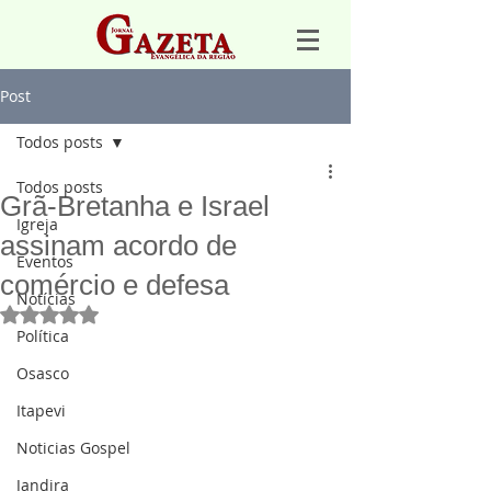
Post
Todos posts
Todos posts
Grã-Bretanha e Israel
Igreja
assinam acordo de
Eventos
comércio e defesa
Notícias
Avaliado com NaN de 5 estrelas.
Política
Osasco
Itapevi
Noticias Gospel
Jandira