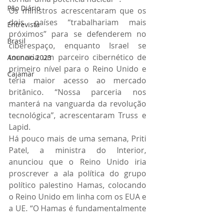
Pão Diário
Os ministros acrescentaram que os 
dois países “trabalhariam mais 
Entrevista
próximos” para se defenderem no 
Brasil
ciberespaço, enquanto Israel se 
tornaria um parceiro cibernético de 
Anuncio 2023
primeiro nível para o Reino Unido e 
Cajamar
teria maior acesso ao mercado 
britânico. “Nossa parceria nos 
manterá na vanguarda da revolução 
tecnológica”, acrescentaram Truss e 
Lapid.
Há pouco mais de uma semana, Priti 
Patel, a ministra do Interior, 
anunciou que o Reino Unido iria 
proscrever a ala política do grupo 
político palestino Hamas, colocando 
o Reino Unido em linha com os EUA e 
a UE. “O Hamas é fundamentalmente 