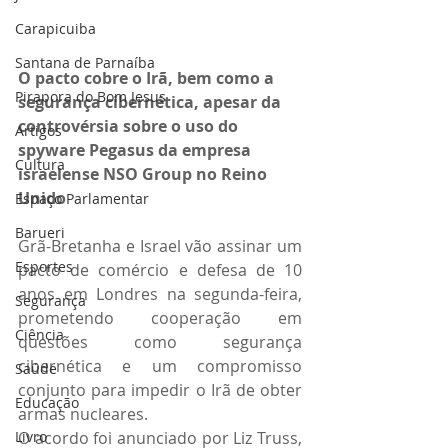
Carapicuiba
Santana de Parnaíba
O pacto cobre o Irã, bem como a 
Pirapora do Bom Jesus
segurança cibernética, apesar da 
controvérsia sobre o uso do 
Artigos
spyware Pegasus da empresa 
Cultura
israelense NSO Group no Reino 
Unido
Espaço Parlamentar
Barueri
Grã-Bretanha e Israel vão assinar um 
Esportes
pacto de comércio e defesa de 10 
anos em Londres na segunda-feira, 
Segurança
prometendo cooperação em 
Ciência
questões como segurança 
cibernética e um compromisso 
Saúde
conjunto para impedir o Irã de obter 
Educação
armas nucleares.
Livro
O acordo foi anunciado por Liz Truss, 