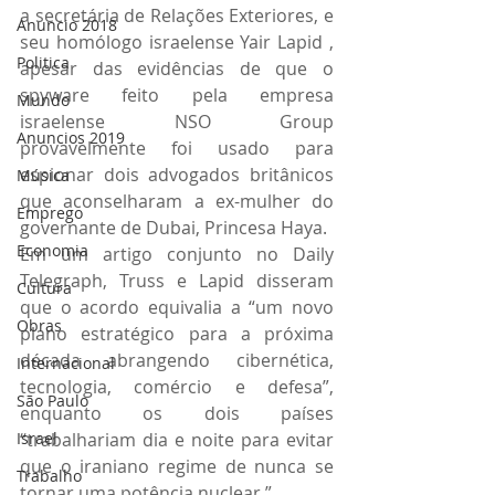
a secretária de Relações Exteriores, e 
Anuncio 2018
seu homólogo israelense Yair Lapid , 
Politica
apesar das evidências de que o 
spyware feito pela empresa 
Mundo
israelense NSO Group 
Anuncios 2019
provavelmente foi usado para 
espionar dois advogados britânicos 
Música
que aconselharam a ex-mulher do 
Emprego
governante de Dubai, Princesa Haya.
Economia
Em um artigo conjunto no Daily 
Telegraph, Truss e Lapid disseram 
Cultura
que o acordo equivalia a “um novo 
Obras
plano estratégico para a próxima 
década abrangendo cibernética, 
Internacional
tecnologia, comércio e defesa”, 
São Paulo
enquanto os dois países 
Israel
“trabalhariam dia e noite para evitar 
que o iraniano regime de nunca se 
Trabalho
tornar uma potência nuclear ”.