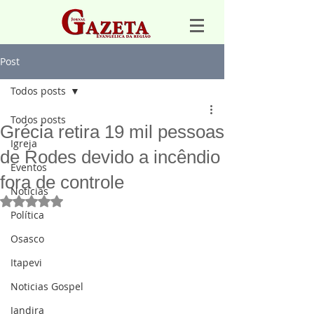
Post
Todos posts
Todos posts
Grécia retira 19 mil pessoas
Igreja
de Rodes devido a incêndio
Eventos
fora de controle
Notícias
Avaliado com NaN de 5 estrelas.
Política
Osasco
Itapevi
Noticias Gospel
Jandira