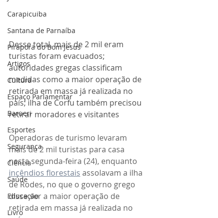
Carapicuiba
Santana de Parnaíba
Desse total, mais de 2 mil eram 
Pirapora do Bom Jesus
turistas foram evacuados; 
Artigos
autoridades gregas classificam 
medidas como a maior operação de 
Cultura
retirada em massa já realizada no 
Espaço Parlamentar
país; ilha de Corfu também precisou 
Barueri
retirar moradores e visitantes 
Esportes
Operadoras de turismo levaram 
Segurança
mais de 2 mil turistas para casa 
nesta segunda-feira (24), enquanto 
Ciência
incêndios florestais
 assolavam a ilha 
Saúde
de Rodes, no que o governo grego 
disse ser a maior operação de 
Educação
retirada em massa já realizada no 
Livro