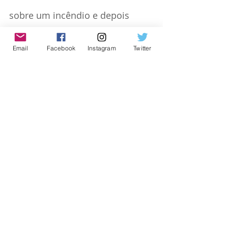
sobre um incêndio e depois 
colidindo com uma encosta e 
Email
Facebook
Instagram
Twitter
explodindo em chamas. 
Veja o 
vídeo abaixo.
https://www.cnnbrasil.com.br/interna
cional/aviao-que-combatia-incendio-
florestal-na-grecia-cai-e-explode-
com-dois-a-bordo-veja-video/
(Reportagem adicional de Karolina 
Tagaris, Renee Maltezou e Angeliki 
Koutantou em Atenas, Michele 
Kambas em Nicósia, Padraic Halpin 
em Dublin e Sarah Young em 
Londres).