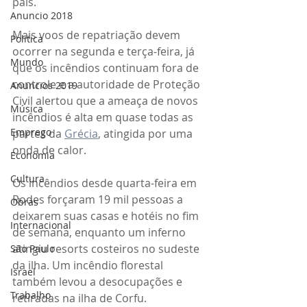
país.
Anuncio 2018
Mais voos de repatriação devem 
Politica
ocorrer na segunda e terça-feira, já 
Mundo
que os incêndios continuam fora de 
controle e a autoridade de Proteção 
Anuncios 2019
Civil alertou que a ameaça de novos 
Música
incêndios é alta em quase todas as 
Emprego
partes da 
Grécia
, atingida por uma 
onda de calor.
Economia
Cultura
Os incêndios desde quarta-feira em 
Rodes forçaram 19 mil pessoas a 
Obras
deixarem suas casas e hotéis no fim 
Internacional
de semana, enquanto um inferno 
atingiu resorts costeiros no sudeste 
São Paulo
da ilha. Um incêndio florestal 
Israel
também levou a desocupações e 
Trabalho
retiradas na ilha de Corfu.