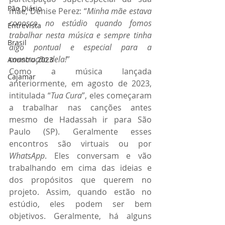
Pão Diário
mãe, Denise Perez: “
Minha mãe estava 
conosco no estúdio quando fomos 
Entrevista
trabalhar nesta música e sempre tinha 
Brasil
algo pontual e especial para a 
construção dela!
”
Anuncio 2023
Como a música lançada 
Cajamar
anteriormente, em agosto de 2023, 
intitulada “
Tua Cura
”, eles começaram 
a trabalhar nas canções antes 
mesmo de Hadassah ir para São 
Paulo (SP). Geralmente esses 
encontros são virtuais ou por 
WhatsApp
. Eles conversam e vão 
trabalhando em cima das ideias e 
dos propósitos que querem no 
projeto. Assim, quando estão no 
estúdio, eles podem ser bem 
objetivos. Geralmente, há alguns 