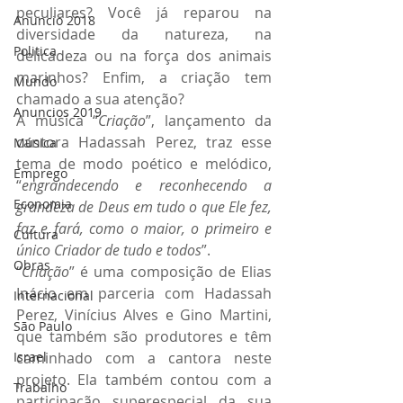
peculiares? Você já reparou na 
Anuncio 2018
diversidade da natureza, na 
Politica
delicadeza ou na força dos animais 
marinhos? Enfim, a criação tem 
Mundo
chamado a sua atenção?
Anuncios 2019
A música “
Criação
”, lançamento da 
cantora Hadassah Perez, traz esse 
Música
tema de modo poético e melódico, 
Emprego
“
engrandecendo e reconhecendo a 
Economia
grandeza de Deus em tudo o que Ele fez, 
faz e fará, como o maior, o primeiro e 
Cultura
único Criador de tudo e todos
”.
Obras
“
Criação
” é uma composição de Elias 
Inácio em parceria com Hadassah 
Internacional
Perez, Vinícius Alves e Gino Martini, 
São Paulo
que também são produtores e têm 
Israel
caminhado com a cantora neste 
projeto. Ela também contou com a 
Trabalho
participação superespecial da sua 