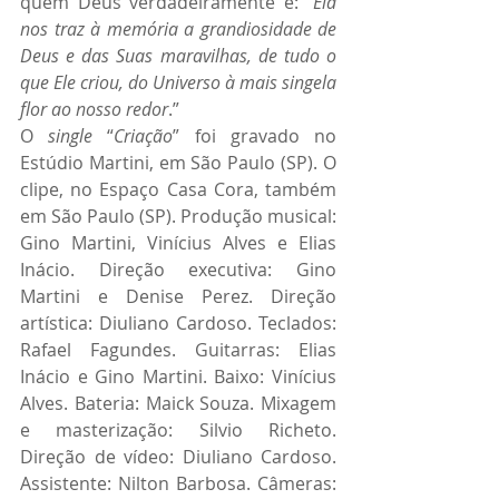
quem Deus verdadeiramente é: “
Ela 
nos traz à memória a grandiosidade de 
Deus e das Suas maravilhas, de tudo o 
que Ele criou, do Universo à mais singela 
flor ao nosso redor
.”
O 
single
 “
Criação
” foi gravado no 
Estúdio Martini, em São Paulo (SP). O 
clipe, no Espaço Casa Cora, também 
em São Paulo (SP). Produção musical: 
Gino Martini, Vinícius Alves e Elias 
Inácio. Direção executiva: Gino 
Martini e Denise Perez. Direção 
artística: Diuliano Cardoso. Teclados: 
Rafael Fagundes. Guitarras: Elias 
Inácio e Gino Martini. Baixo: Vinícius 
Alves. Bateria: Maick Souza. Mixagem 
e masterização: Silvio Richeto. 
Direção de vídeo: Diuliano Cardoso. 
Assistente: Nilton Barbosa. Câmeras: 