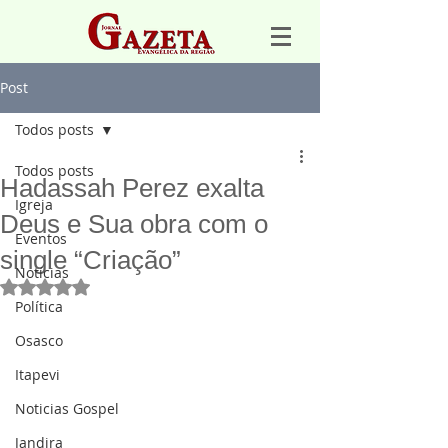
Post
Todos posts
Todos posts
Hadassah Perez exalta
Igreja
Deus e Sua obra com o
Eventos
single “Criação”
Notícias
Avaliado com NaN de 5 estrelas.
Política
Osasco
Itapevi
Noticias Gospel
Jandira