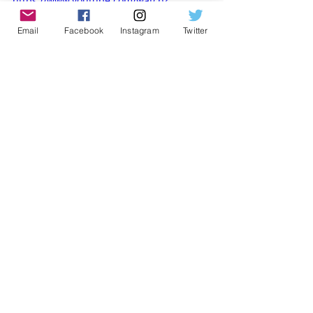
https://www.youtube.com/watch?
v=R7V3kDR5NsA
Email
Facebook
Instagram
Twitter
Ouça a canção 
“
Criação
”
 na sua 
plataforma digital preferida. 
Adicione 
as canções da cantora Hadassah 
Perez à sua 
playlist
: 
https://onerpm.link/criacao_hp
Acompanhe Hadassah Perez nas 
Redes Sociais!Instagram: 
www.instagram.com/hadassahperez
F
acebook
: 