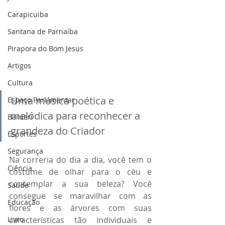
Carapicuiba
Santana de Parnaíba
Pirapora do Bom Jesus
Artigos
Cultura
Uma música poética e 
Espaço Parlamentar
melódica para reconhecer a 
Barueri
grandeza do Criador
Esportes
Segurança
Na correria do dia a dia, você tem o 
Ciência
costume de olhar para o céu e 
contemplar a sua beleza? Você 
Saúde
consegue se maravilhar com as 
Educação
flores e as árvores com suas 
Livro
características tão individuais e 