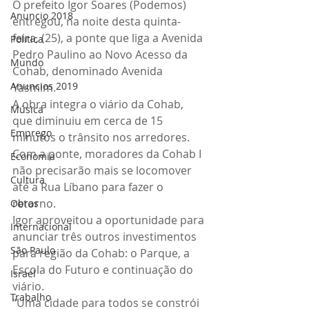
O prefeito Igor Soares (Podemos) 
Anuncio 2018
entregou, na noite desta quinta-
feira, (25), a ponte que liga a Avenida 
Politica
Pedro Paulino ao Novo Acesso da 
Mundo
Cohab, denominado Avenida 
Anuncios 2019
Yasmim.
A obra integra o viário da Cohab, 
Música
que diminuiu em cerca de 15 
Emprego
minutos o trânsito nos arredores. 
Com a ponte, moradores da Cohab I 
Economia
não precisarão mais se locomover 
Cultura
até a Rua Líbano para fazer o 
retorno.
Obras
Igor aproveitou a oportunidade para 
Internacional
anunciar três outros investimentos 
São Paulo
para região da Cohab: o Parque, a 
Escola do Futuro e continuação do 
Israel
viário.
Trabalho
“Uma cidade para todos se constrói 