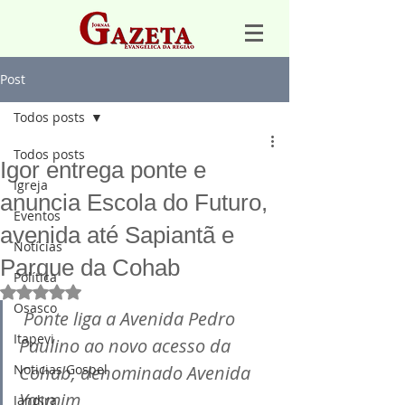
Post
Todos posts
Todos posts
Igor entrega ponte e
Igreja
anuncia Escola do Futuro,
Eventos
avenida até Sapiantã e
Notícias
Parque da Cohab
Política
Avaliado com NaN de 5 estrelas.
Osasco
Ponte liga a Avenida Pedro 
Itapevi
Paulino ao novo acesso da 
Noticias Gospel
Cohab, denominado Avenida 
Yasmim
Jandira