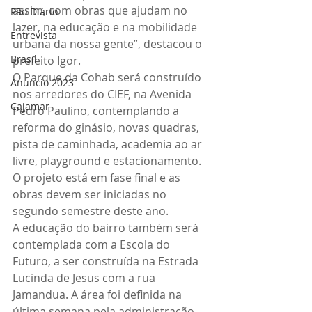
assim, com obras que ajudam no 
Pão Diário
lazer, na educação e na mobilidade 
Entrevista
urbana da nossa gente”, destacou o 
Brasil
prefeito Igor.
O Parque da Cohab será construído 
Anuncio 2023
nos arredores do CIEF, na Avenida 
Cajamar
Pedro Paulino, contemplando a 
reforma do ginásio, novas quadras, 
pista de caminhada, academia ao ar 
livre, playground e estacionamento. 
O projeto está em fase final e as 
obras devem ser iniciadas no 
segundo semestre deste ano.
A educação do bairro também será 
contemplada com a Escola do 
Futuro, a ser construída na Estrada 
Lucinda de Jesus com a rua 
Jamandua. A área foi definida na 
última semana pela administração 