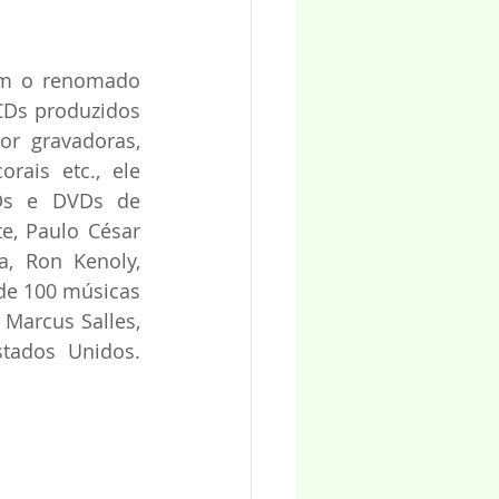
om o renomado 
CDs produzidos 
r gravadoras, 
rais etc., ele 
Ds e DVDs de 
e, Paulo César 
, Ron Kenoly, 
e 100 músicas 
Marcus Salles, 
tados Unidos. 