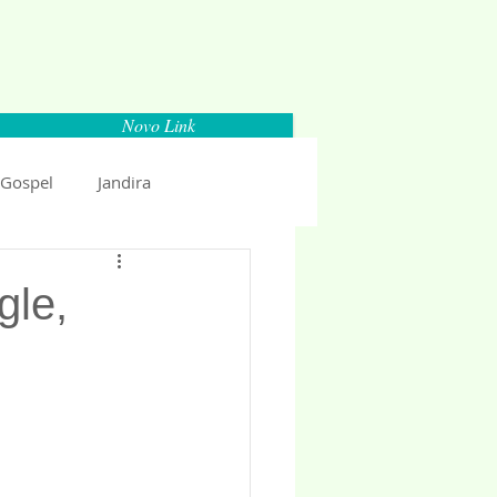
Novo Link
 Gospel
Jandira
Espaço Parlamentar
gle,
uncio 2018
Politica