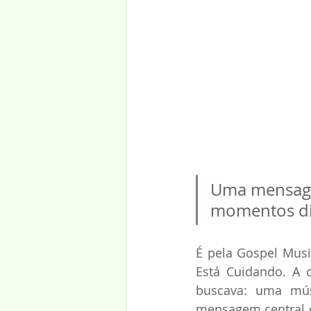
Uma mensage
momentos dif
É pela Gospel Musi
Está Cuidando. A 
buscava: uma mús
mensagem central d