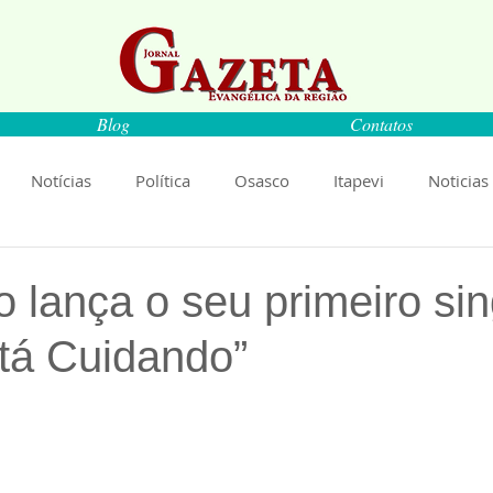
Blog
Contatos
Notícias
Política
Osasco
Itapevi
Noticias
naíba
Pirapora do Bom Jesus
Artigos
Cultura
o lança o seu primeiro sin
tá Cuidando”
rança
Ciência
Saúde
Educação
Livro
An
de 5 estrelas.
Música
Emprego
Economia
Cultura
Obras