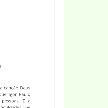
r 
da canção Deus 
ue Igor Paulo 
pessoas. E a 
iculdades que 