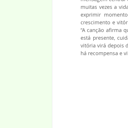
muitas vezes a vid
exprimir momentos
crescimento e vitó
“A canção afirma q
está presente, cui
vitória virá depois 
há recompensa e vit