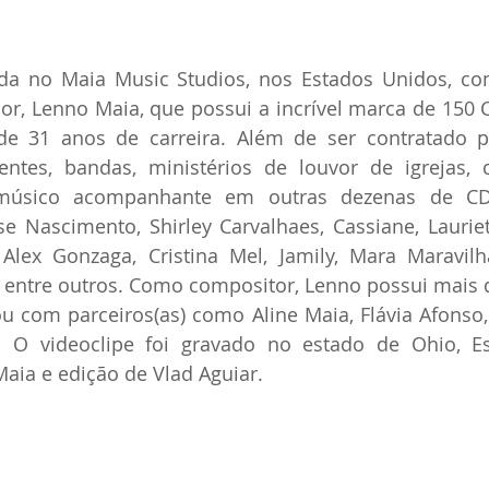
ada no Maia Music Studios, nos Estados Unidos, c
or, Lenno Maia, que possui a incrível marca de 150 
de 31 anos de carreira. Além de ser contratado po
ntes, bandas, ministérios de louvor de igrejas, co
 músico acompanhante em outras dezenas de C
e Nascimento, Shirley Carvalhaes, Cassiane, Lauriet
Alex Gonzaga, Cristina Mel, Jamily, Mara Maravilha
entre outros. Como compositor, Lenno possui mais d
u com parceiros(as) como Aline Maia, Flávia Afonso, 
c. O videoclipe foi gravado no estado de Ohio, Es
aia e edição de Vlad Aguiar.