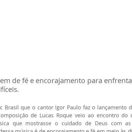
m de fé e encorajamento para enfrenta
íceis.
c Brasil que o cantor Igor Paulo faz o lançamento 
composição de Lucas Roque veio ao encontro do q
ica que mostrasse o cuidado de Deus com as 
essa música é de encorajamento e fé em meio às dif