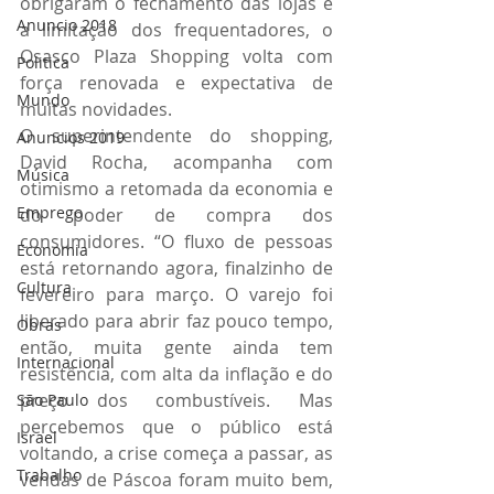
obrigaram o fechamento das lojas e 
Anuncio 2018
a limitação dos frequentadores, o 
Osasco Plaza Shopping volta com 
Politica
força renovada e expectativa de 
Mundo
muitas novidades.
O superintendente do shopping, 
Anuncios 2019
David Rocha, acompanha com 
Música
otimismo a retomada da economia e 
Emprego
do poder de compra dos 
consumidores. “O fluxo de pessoas 
Economia
está retornando agora, finalzinho de 
Cultura
fevereiro para março. O varejo foi 
liberado para abrir faz pouco tempo, 
Obras
então, muita gente ainda tem 
Internacional
resistência, com alta da inflação e do 
preço dos combustíveis. Mas 
São Paulo
percebemos que o público está 
Israel
voltando, a crise começa a passar, as 
Trabalho
vendas de Páscoa foram muito bem, 