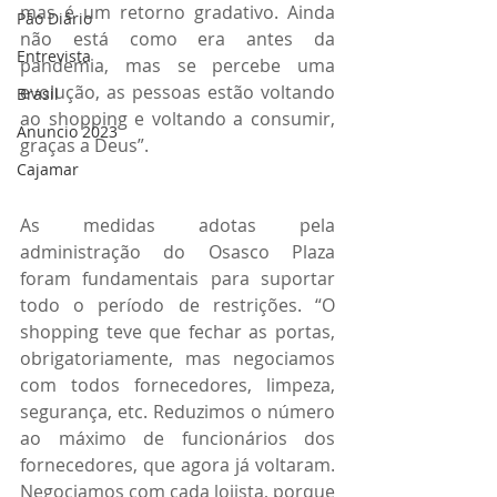
mas é um retorno gradativo. Ainda 
Pão Diário
não está como era antes da 
Entrevista
pandemia, mas se percebe uma 
evolução, as pessoas estão voltando 
Brasil
ao shopping e voltando a consumir, 
Anuncio 2023
graças a Deus”.
Cajamar
As medidas adotas pela 
administração do Osasco Plaza 
foram fundamentais para suportar 
todo o período de restrições. “O 
shopping teve que fechar as portas, 
obrigatoriamente, mas negociamos 
com todos fornecedores, limpeza, 
segurança, etc. Reduzimos o número 
ao máximo de funcionários dos 
fornecedores, que agora já voltaram. 
Negociamos com cada lojista, porque 