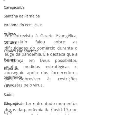
Carapicuiba
Santana de Parnaíba
Pirapora do Bom Jesus
Artigos
Em entrevista à Gazeta Evangélica, 
empresário falou sobre as 
Cultura
dificuldades do comércio durante o 
Espaço Parlamentar
auge da pandemia. Ele destaca que a 
Barueri
confiança em Deus possibilitou 
adotar medidas estratégicas e 
Esportes
conseguir apoio dos fornecedores 
Segurança
para sobreviver às restrições 
impostas pelo vírus.
Ciência
Saúde
Depois de ter enfrentado momentos 
Educação
duros da pandemia da Covid-19, que 
Livro