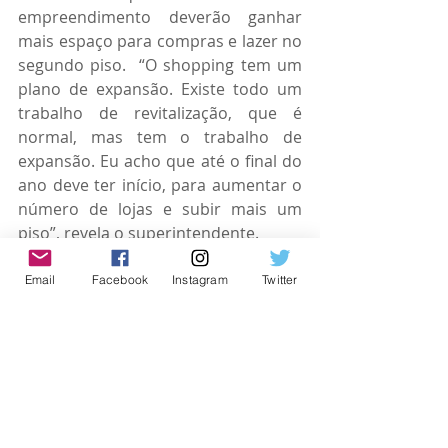
empreendimento deverão ganhar 
mais espaço para compras e lazer no 
segundo piso.  “O shopping tem um 
plano de expansão. Existe todo um 
trabalho de revitalização, que é 
normal, mas tem o trabalho de 
expansão. Eu acho que até o final do 
ano deve ter início, para aumentar o 
número de lojas e subir mais um 
piso”, revela o superintendente.
Homem de fé e temente a 
Email
Facebook
Instagram
Twitter
Deus
Com formação em Administração e 
Marketing, David Rocha tem um 
comportamento de muita fé. “Eu 
aceitei Jesus com 16 anos, sou 