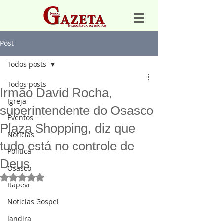
Post
Todos posts
Todos posts
Irmão David Rocha,
Igreja
superintendente do Osasco
Eventos
Plaza Shopping, diz que
Notícias
tudo está no controle de
Política
Deus
Osasco
Avaliado com NaN de 5 estrelas.
Itapevi
Noticias Gospel
Jandira