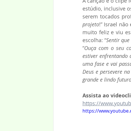
A canção e o clipe
estúdio, inclusive 
serem tocados pro
projeto
!” Israel nã
muito feliz e viu 
escolha: “
Sentir qu
“
Ouça com o seu cor
estiver enfrentando 
uma fase e vai pass
Deus e persevere na 
grande e lindo futur
Assista ao videocl
https://www.youtu
https://www.youtube