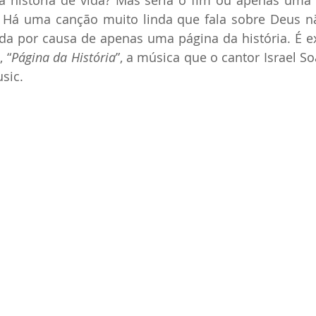
 história de vida? Mas seria o fim ou apenas uma p
? Há uma canção muito linda que fala sobre Deus nã
da por causa de apenas uma página da história. É e
 “
Página da História
”, a música que o cantor Israel So
sic.