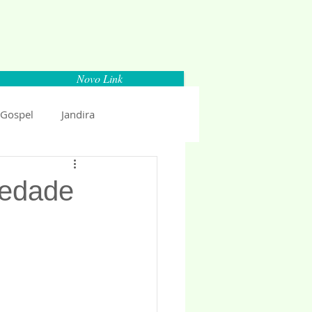
Novo Link
 Gospel
Jandira
Espaço Parlamentar
iedade
uncio 2018
Politica