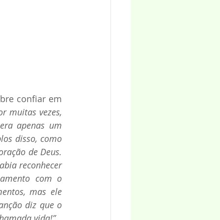
re confiar em 
or muitas vezes, 
 era apenas um 
los disso, como 
ração de Deus. 
abia reconhecer 
onamento com o 
entos, mas ele 
anção diz que o 
chamada vida!”