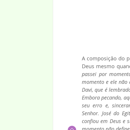
A composição do pa
Deus mesmo quando
passei por momento
momento e ele não de
Davi, que é lembrad
Embora pecando, aqu
seu erro e, sincer
Senhor. José do Egi
confiou em Deus e su
momento não define a