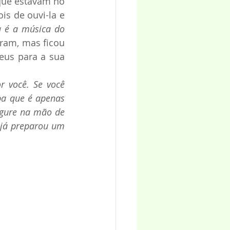
que estavam no 
s de ouvi-la e 
a é a música do 
ram, mas ficou 
us para a sua 
 você. Se você 
ba que é apenas 
gure na mão de 
 já preparou um 