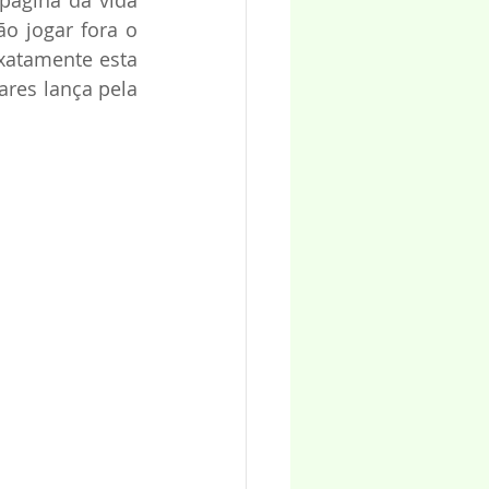
ágina da vida 
o jogar fora o 
xatamente esta 
ares lança pela 