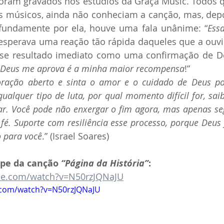
 foram gravados nos estúdios da Graça Music. Todos 
os músicos, ainda não conheciam a canção, mas, depoi
fundamente por ela, houve uma fala unânime: “
Ess
o esperava uma reação tão rápida daqueles que a ouvi
esse resultado imediato como uma confirmação de De
e Deus me aprova é a minha maior recompensa
!”
ação aberto e sinta o amor e o cuidado de Deus por
qualquer tipo de luta, por qual momento difícil for, sai
ar. Você pode não enxergar o fim agora, mas apenas se
fé. Suporte com resiliência esse processo, porque Deus
o para você
.” (Israel Soares)
ipe da canção 
“Página da História”
: 
be.com/watch?v=N50rzJQNaJU
.com/watch?v=N50rzJQNaJU