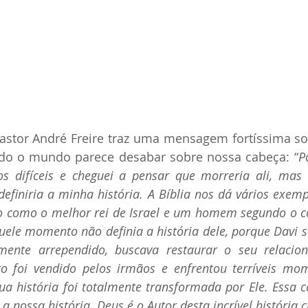
stor André Freire traz uma mensagem fortíssima sob
 o mundo parece desabar sobre nossa cabeça: “
P
s difíceis e cheguei a pensar que morreria ali, mas
finiria a minha história. A Bíblia nos dá vários exemp
o como o melhor rei de Israel e um homem segundo o co
ele momento não definia a história dele, porque Davi s
amente arrependido, buscava restaurar o seu relaci
to foi vendido pelos irmãos e enfrentou terríveis mom
a história foi totalmente transformada por Ele. Essa c
 nossa história. Deus é o Autor desta incrível história 