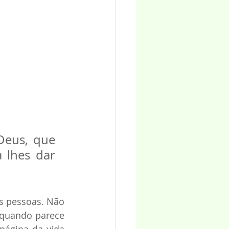
eus, que 
lhes dar 
as pessoas. Não 
 quando parece 