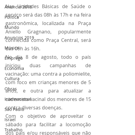
Nas Unidades Básicas de Saúde o 
Anuncio 2018
serviço será das 08h às 17h e na feira 
Politica
gastronômica, localizada na Praça 
Mundo
Aniello Gragnano, popularmente 
Anuncios 2019
conhecida como Praça Central, será 
Música
das 09h às 16h.
No dia 8 de agosto, todo o país 
Emprego
iniciou duas campanhas de 
Economia
vacinação: uma contra a poliomielite, 
Cultura
com foco em crianças menores de 5 
Obras
anos, e outra para atualizar a 
caderneta vacinal dos menores de 15 
Internacional
contra diversas doenças.
São Paulo
Com o objetivo de aproveitar o 
Israel
sábado para facilitar a locomoção 
Trabalho
dos pais e/ou responsáveis que não 