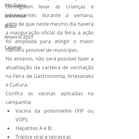
Pão Diário
conseguem levar as crianças e 
adolescentes durante a semana, 
Entrevista
além de que neste mesmo dia haverá 
Brasil
a inauguração oficial da feira, a ação 
Anuncio 2023
foi ampliada para atingir o maior 
Cajamar
número possível de munícipes.
No entanto, não será possível fazer a 
atualização da carteira de vacinação 
na Feira de Gastronomia, Artesanato 
e Cultura. 
Confira as vacinas aplicadas na 
campanha:
Vacina da poliomielite (VIP ou 
VOP);
Hepatites A e B;
Tríplice viral e tetraviral;