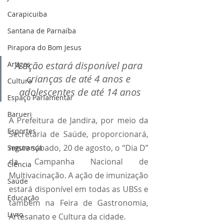
Carapicuiba
Santana de Parnaíba
Pirapora do Bom Jesus
A ação estará disponível para 
Artigos
crianças de até 4 anos e 
Cultura
adolescentes de até 14 anos
Espaço Parlamentar
Barueri
A Prefeitura de Jandira, por meio da 
Esportes
Secretaria de Saúde, proporcionará, 
neste sábado, 20 de agosto, o “Dia D” 
Segurança
da Campanha Nacional de 
Ciência
Multivacinação. A ação de imunização 
Saúde
estará disponível em todas as UBSs e 
Educação
também na Feira de Gastronomia, 
Livro
Artesanato e Cultura da cidade.