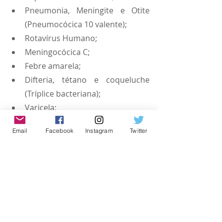
Pneumonia, Meningite e Otite 
(Pneumocócica 10 valente);
Rotavírus Humano;
Meningocócica C;
Febre amarela;
Difteria, tétano e coqueluche 
(Tríplice bacteriana);
Varicela;
HPV quadrivalente 
Email
Facebook
Instagram
Twitter
(Papilomavírus Humano);
Vacina meningocócica ACWY.
#jandira
#jandirasp
#saudejandira
Jandira