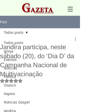
Post
Todos posts
Todos posts
Jandira participa, neste
Igreja
sábado (20), do ‘Dia D’ da
Eventos
Campanha Nacional de
Notícias
Multivacinação
Política
Avaliado com NaN de 5 estrelas.
Osasco
Itapevi
Noticias Gospel
Jandira