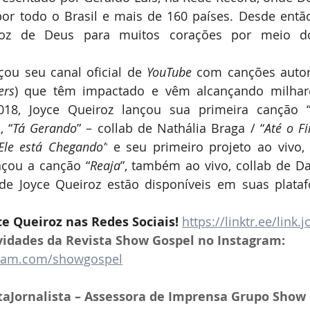
or todo o Brasil e mais de 160 países. Desde então
oz de Deus para muitos corações por meio do
çou seu canal oficial de 
YouTube
 com canções autora
ers
) que têm impactado e vêm alcançando milhare
18, Joyce Queiroz lançou sua primeira canção 
, “
Tá Gerando
” – collab de Nathália Braga / “
Até o F
Ele está Chegando”
 e seu primeiro projeto ao vivo, 
nçou a canção “
Reaja
”, também ao vivo, collab de 
e Joyce Queiroz estão disponíveis em suas platafor
ce Queiroz nas Redes Sociais! 
https://linktr.ee/link.
dades da Revista Show Gospel no Instagram: 
gram.com/showgospel
taJornalista – Assessora de Imprensa Grupo Show 