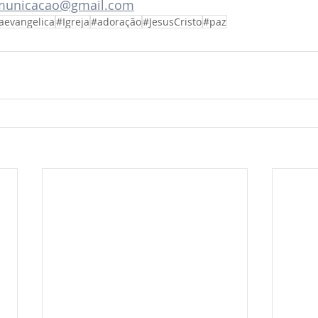
municacao@gmail.com
aevangelica
#Igreja
#adoração
#JesusCristo
#paz