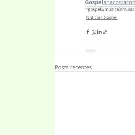
Gospel
anacostaco
#gospel
#musica
#music
Noticias Gospel
Posts recentes