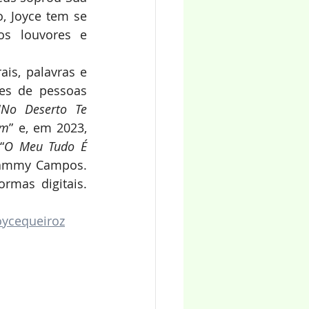
, Joyce tem se 
s louvores e 
is, palavras e 
s de pessoas 
“
No Deserto Te 
im
” e, em 2023, 
“
O Meu Tudo É 
Dammy Campos. 
mas digitais. 
joycequeiroz