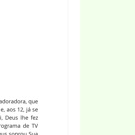
adoradora, que 
 aos 12, já se 
, Deus lhe fez 
rograma de TV 
eus soprou Sua 