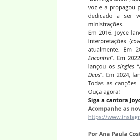
voz e a propagou p
dedicado a ser v
ministrações.
Em 2016, Joyce lan
interpretações (
cov
atualmente. Em 20
Encontrei
”. Em 2022
lançou os 
singles
 “
Deus
”. Em 2024, la
Todas as canções d
Ouça agora!
Siga a cantora Joy
Acompanhe as novi
https://www.insta
Por Ana Paula Cos