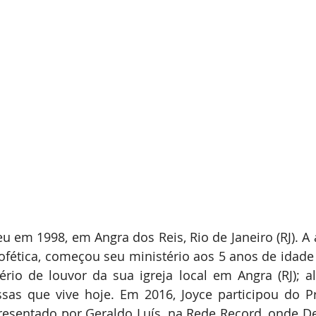
u em 1998, em Angra dos Reis, Rio de Janeiro (RJ). A 
fética, começou seu ministério aos 5 anos de idade e,
rio de louvor da sua igreja local em Angra (RJ); ali
sas que vive hoje. Em 2016, Joyce participou do P
presentado por Geraldo Luís, na Rede Record, onde D