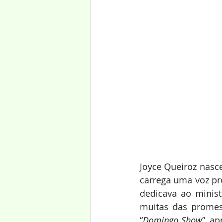
Joyce Queiroz nasce
carrega uma voz pro
dedicava ao ministé
muitas das promes
“
Domingo Show
”, a