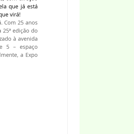
la que já está 
ue virá!
. Com 25 anos 
a 25ª edição do 
zado à avenida 
e 5 – espaço 
mente, a Expo 