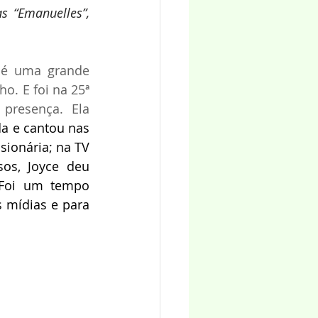
 “Emanuelles”, 
 é uma grande 
o. E foi na 25ª 
resença. Ela 
a e cantou nas 
sionária; na TV 
os, Joyce deu 
 Foi um tempo 
 mídias e para 