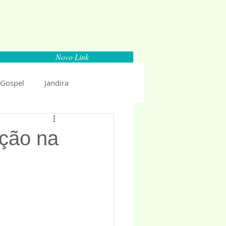
Novo Link
 Gospel
Jandira
Espaço Parlamentar
ação na
uncio 2018
Politica