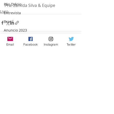
Pão Diário
Pra. Zanilda Silva & Equipe
Livro
Entrevista
Brasil
Anuncio 2023
Cajamar
Email
Facebook
Instagram
Twitter
Posts recentes
Ver tudo