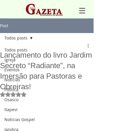
Post
Todos posts
Todos posts
Lançamento do livro Jardim
Igreja
Secreto “Radiante”, na
Eventos
Imersão para Pastoras e
Notícias
Obreiras!
Política
Avaliado com NaN de 5 estrelas.
Osasco
Itapevi
Noticias Gospel
Jandira