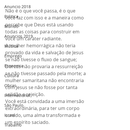
Anuncio 2018
Não é o que você passa, é o que 
Politica
você faz com isso e a maneira como 
percebe que Deus está usando 
Mundo
todas as coisas para construir em 
Anuncios 2019
você um caráter radiante.
A mulher hemorrágica não teria 
Música
provado da vida e salvação de Jesus 
Emprego
se não tivesse o fluxo de sangue; 
Economia
Dorcas não provaria a ressurreição 
se não tivesse passado pela morte; a 
Cultura
mulher samaritana não encontraria 
Obras
com Jesus se não fosse por tanta 
solidão e rejeição.
Internacional
Você está convidada a uma imersão 
São Paulo
extraordinária, para ter um corpo 
curado, uma alma transformada e 
Israel
um espírito saciado.
Trabalho