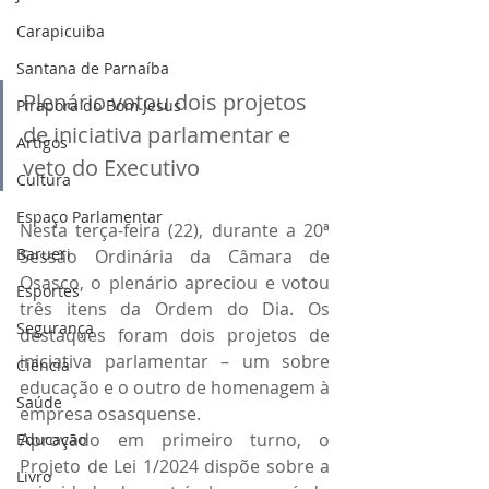
Carapicuiba
Santana de Parnaíba
Plenário votou dois projetos 
Pirapora do Bom Jesus
de iniciativa parlamentar e 
Artigos
veto do Executivo
Cultura
Espaço Parlamentar
Nesta terça-feira (22), durante a 20ª 
Barueri
Sessão Ordinária da Câmara de 
Osasco, o plenário apreciou e votou 
Esportes
três itens da Ordem do Dia. Os 
Segurança
destaques foram dois projetos de 
iniciativa parlamentar – um sobre 
Ciência
educação e o outro de homenagem à 
Saúde
empresa osasquense.
Aprovado em primeiro turno, o 
Educação
Projeto de Lei 1/2024 dispõe sobre a 
Livro