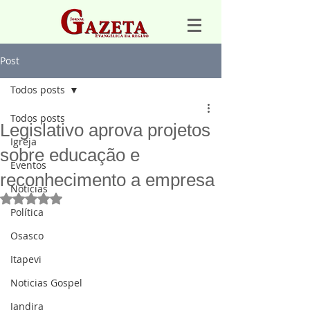
Post
Todos posts
Todos posts
Legislativo aprova projetos
Igreja
sobre educação e
Eventos
reconhecimento a empresa
Notícias
Avaliado com NaN de 5 estrelas.
Política
Osasco
Itapevi
Noticias Gospel
Jandira