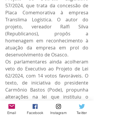
57/2024, que trata da concessão de 
Placa Comemorativa à empresa 
Translima Logística. O autor do 
projeto, vereador Ralfi Silva 
(Republicanos), propôs a 
homenagem em reconhecimento à 
atuação da empresa em prol do 
desenvolvimento de Osasco.
Os parlamentares ainda acolheram 
veto do Executivo ao Projeto de Lei 
62/2024, com 14 votos favoráveis. O 
texto, de iniciativa do presidente 
Carmônio Bastos (Pode), propunha 
alterações na lei que instituiu o 
Programa Operação Trabalho, no 
que tange a licenças-médicas e 
Email
Facebook
Instagram
Twitter
afastamentos por acidente. Segundo 
o prefeito, o veto ocorreu porque o 