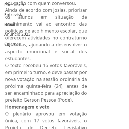
educação com quem conversou.
Pão Diário
Ainda de acordo com Josias, priorizar 
Entrevista
os alunos em situação de 
acolhimento vai ao encontro das 
Brasil
políticas de acolhimento escolar, que 
Anuncio 2023
oferecem atividades no contraturno 
Cajamar
das aulas, ajudando a desenvolver o 
aspecto emocional e social dos 
estudantes.
O texto recebeu 16 votos favoráveis, 
em primeiro turno, e deve passar por 
nova votação na sessão ordinária da 
próxima quinta-feira (24), antes de 
ser encaminhado para apreciação do 
prefeito Gerson Pessoa (Pode).
Homenagem e veto
O plenário aprovou em votação 
única, com 17 votos favoráveis, o 
Projeto de Decreto Legislativo 