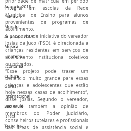
prioridade de matrícula em período 
Anuncio 2018
integral em escolas da Rede 
Municipal de Ensino para alunos 
Politica
provenientes de programas de 
Mundo
acolhimento.
A proposta, de iniciativa do vereador 
Anuncios 2019
Josias da Juco (PSD), é direcionada a 
Música
crianças residentes em serviços de 
Emprego
acolhimento institucional coletivos 
ou privados.
Economia
“Esse projeto pode trazer um 
Cultura
benefício muito grande para essas 
crianças e adolescentes que estão 
Obras
hoje nessas casas de acolhimento”, 
Internacional
disse Josias. Segundo o vereador, 
essa é também a opinião de 
São Paulo
membros do Poder Judiciário, 
Israel
conselheiros tutelares e profissionais 
Trabalho
das áreas de assistência social e 