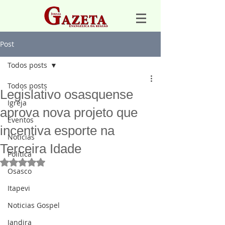
Post
Todos posts
Todos posts
Legislativo osasquense
Igreja
aprova nova projeto que
Eventos
incentiva esporte na
Notícias
Terceira Idade
Política
Avaliado com NaN de 5 estrelas.
Osasco
Itapevi
Noticias Gospel
Jandira