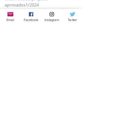
aprovados1/2024
#esportesosasco
#politica
#esportes
#Politica
Politica
Email
Facebook
Instagram
Twitter
Política
Posts recentes
Ver tudo