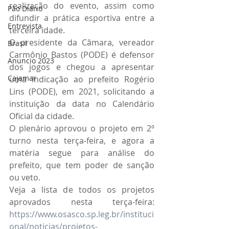
realização do evento, assim como 
Pão Diário
difundir a prática esportiva entre a 
Entrevista
terceira idade.
O presidente da Câmara, vereador 
Brasil
Carmônio Bastos (PODE) é defensor 
Anuncio 2023
dos jogos e chegou a apresentar 
Cajamar
uma indicação ao prefeito Rogério 
Lins (PODE), em 2021, solicitando a 
instituição da data no Calendário 
Oficial da cidade.
O plenário aprovou o projeto em 2º 
turno nesta terça-feira, e agora a 
matéria segue para análise do 
prefeito, que tem poder de sanção 
ou veto.
Veja a lista de todos os projetos 
aprovados nesta terça-feira: 
https://www.osasco.sp.leg.br/instituci
onal/noticias/projetos-