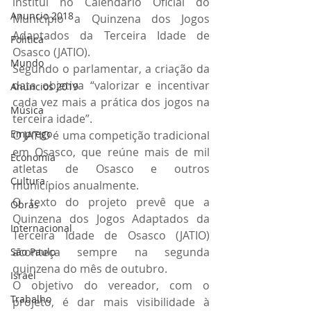
institui no Calendário Oficial do 
Anuncio 2018
Município a Quinzena dos Jogos 
Adaptados da Terceira Idade de 
Politica
Osasco (JATIO).
Mundo
Segundo o parlamentar, a criação da 
data objetiva “valorizar e incentivar 
Anuncios 2019
cada vez mais a prática dos jogos na 
Música
terceira idade”.
Emprego
O JATIO é uma competição tradicional 
em Osasco, que reúne mais de mil 
Economia
atletas de Osasco e outros 
Cultura
municípios anualmente.
O texto do projeto prevê que a 
Obras
Quinzena dos Jogos Adaptados da 
Internacional
Terceira Idade de Osasco (JATIO) 
aconteça sempre na segunda 
São Paulo
quinzena do mês de outubro.
Israel
O objetivo do vereador, com o 
Trabalho
projeto, é dar mais visibilidade à 