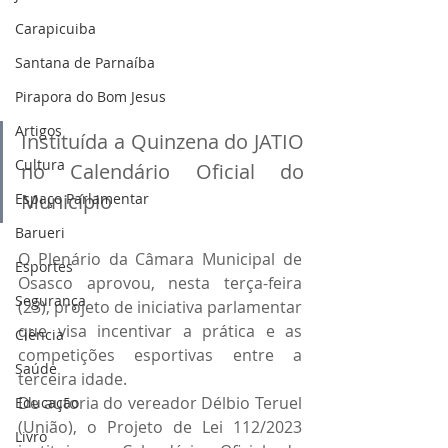
Carapicuiba
Santana de Parnaíba
Pirapora do Bom Jesus
Artigos
Instituída a Quinzena do JATIO 
Cultura
no Calendário Oficial do 
Município
Espaço Parlamentar
Barueri
O Plenário da Câmara Municipal de 
Esportes
Osasco aprovou, nesta terça-feira 
Segurança
(23), projeto de iniciativa parlamentar 
que visa incentivar a prática e as 
Ciência
competições esportivas entre a 
Saúde
terceira idade.
De autoria do vereador Délbio Teruel 
Educação
(União), o Projeto de Lei 112/2023 
Livro