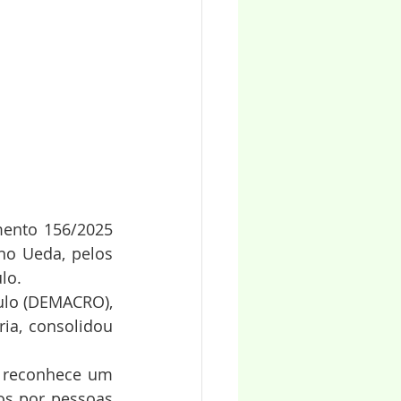
mento 156/2025 
ano Ueda, pelos 
lo.
ulo (DEMACRO), 
ia, consolidou 
 reconhece um 
os por pessoas 