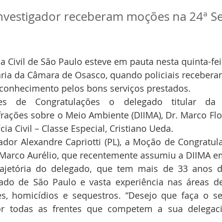
nvestigador receberam moções na 24ª Se
a Civil de São Paulo esteve em pauta nesta quinta-feir
ária da Câmara de Osasco, quando policiais recebera
onhecimento pelos bons serviços prestados.
s de Congratulações o delegado titular da D
frações sobre o Meio Ambiente (DIIMA), Dr. Marco Flori
cia Civil – Classe Especial, Cristiano Ueda.
ador Alexandre Capriotti (PL), a Moção de Congratul
. Marco Aurélio, que recentemente assumiu a DIIMA 
trajetória do delegado, que tem mais de 33 anos d
stado de São Paulo e vasta experiência nas áreas de
s, homicídios e sequestros. “Desejo que faça o se
r todas as frentes que competem a sua delegacia