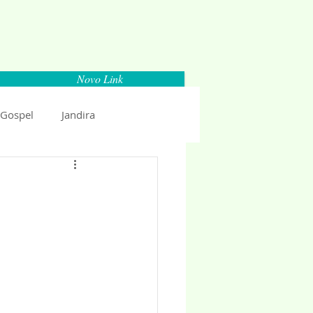
Novo Link
 Gospel
Jandira
Espaço Parlamentar
uncio 2018
Politica