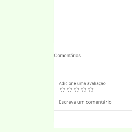
Comentários
Adicione uma avaliação
Legislativo aprova proposta
Escreva um comentário
que proíbe sexualização
precoce de crianças em
Osasco