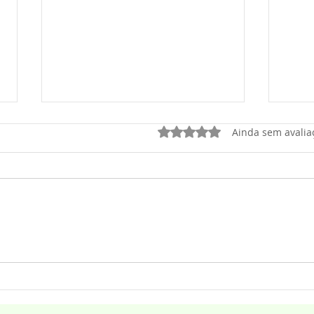
Avaliado com 0 de 5 estrel
Ainda sem avalia
Legislativo de Osasco cria
Câma
Frente Parlamentar
home
Evangélica
Evan
Jard