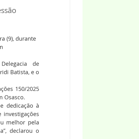
ssão 
a (9), durante 
m 
elegacia de 
di Batista, e o 
ações 150/2025 
em Osasco.
e dedicação à 
 investigações 
u melhor pela 
”, declarou o 