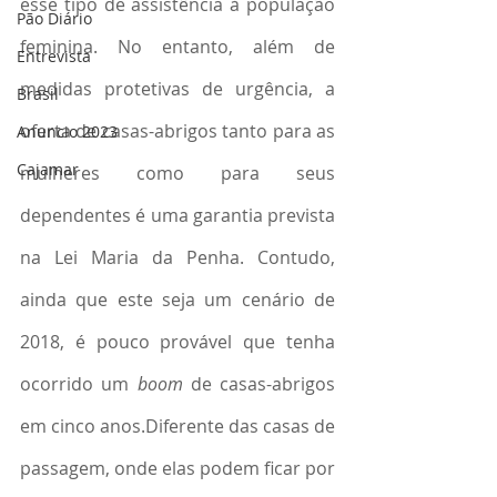
esse tipo de assistência à população 
Pão Diário
feminina. No entanto, além de 
Entrevista
medidas protetivas de urgência, a 
Brasil
oferta de casas-abrigos tanto para as 
Anuncio 2023
Cajamar
mulheres como para seus 
dependentes é uma garantia prevista 
na Lei Maria da Penha. Contudo, 
ainda que este seja um cenário de 
2018, é pouco provável que tenha 
ocorrido um 
boom
 de casas-abrigos 
em cinco anos.Diferente das casas de 
passagem, onde elas podem ficar por 