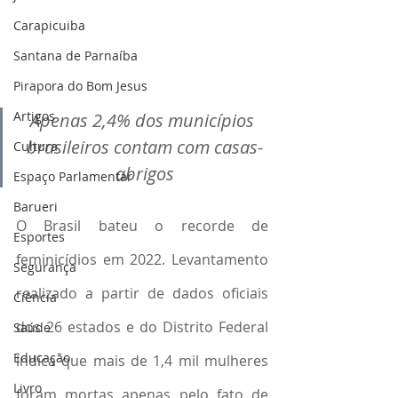
Carapicuiba
Santana de Parnaíba
Pirapora do Bom Jesus
Artigos
Apenas 2,4% dos municípios 
brasileiros contam com casas-
Cultura
abrigos
Espaço Parlamentar
Barueri
O Brasil bateu o recorde de 
Esportes
feminicídios em 2022. Levantamento 
Segurança
realizado a partir de dados oficiais 
Ciência
dos 26 estados e do Distrito Federal 
Saúde
Educação
indica que mais de 1,4 mil mulheres 
Livro
foram mortas apenas pelo fato de 