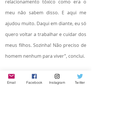
relacionamento tóxico como era o 
meu não sabem disso. E aqui me 
ajudou muito. Daqui em diante, eu só 
quero voltar a trabalhar e cuidar dos 
meus filhos. Sozinha! Não preciso de 
homem nenhum para viver”, conclui.
LEI MARIA DA PENHA
Email
Facebook
Instagram
Twitter
Em vigor há 17 anos, é considerada 
uma das três legislações mais 
avançadas do mundo, segundo o 
Fundo de Desenvolvimento das 