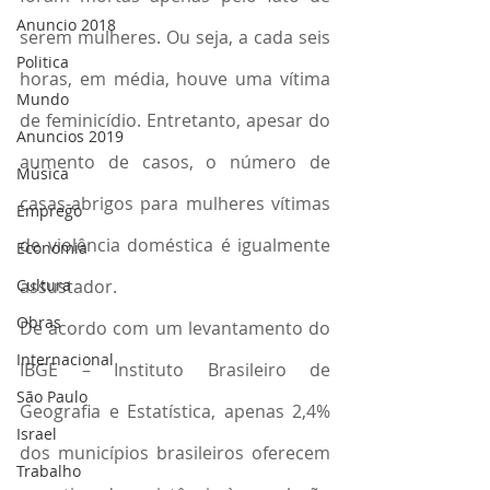
Anuncio 2018
serem mulheres. Ou seja, a cada seis 
Politica
horas, em média, houve uma vítima 
Mundo
de feminicídio. Entretanto, apesar do 
Anuncios 2019
aumento de casos, o número de 
Música
casas-abrigos para mulheres vítimas 
Emprego
de violência doméstica é igualmente 
Economia
Cultura
assustador.
Obras
De acordo com um levantamento do 
Internacional
IBGE – Instituto Brasileiro de 
São Paulo
Geografia e Estatística, apenas 2,4% 
Israel
dos municípios brasileiros oferecem 
Trabalho