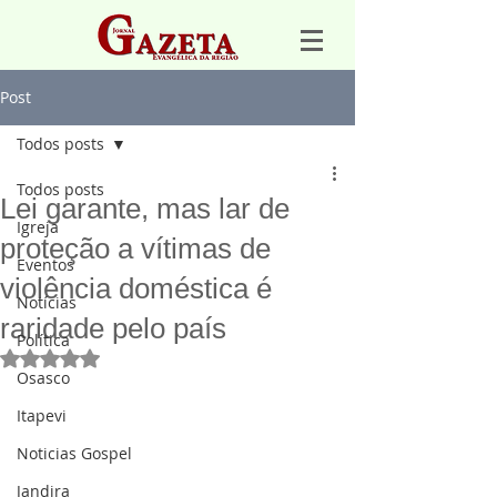
Post
Todos posts
Todos posts
Lei garante, mas lar de
Igreja
proteção a vítimas de
Eventos
violência doméstica é
Notícias
raridade pelo país
Política
Avaliado com NaN de 5 estrelas.
Osasco
Itapevi
Noticias Gospel
Jandira