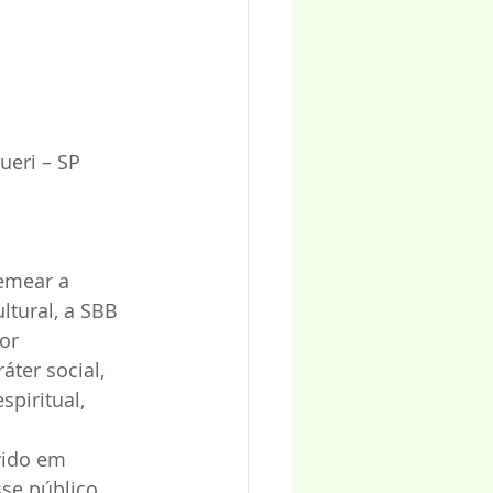
ueri – SP
emear a 
ltural, a SBB 
or 
áter social, 
piritual, 
vido em 
se público. 