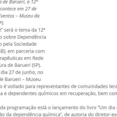
 de Barueri, a 12ª 
acontece em 27 de 
Eventos – Museu da 
P).
” será o tema da 12ª 
o sobre Dependência 
 pela Sociedade 
SBB), em parceria com 
rapêuticas em Rede 
ura de Barueri (SP). 
dia 27 de junho, no 
de Barueri – Museu 
ro é voltado para representantes de comunidades tera
rea e dependentes químicos em recuperação, bem co
 da programação está o lançamento do livro “Um dia 
o da dependência química”, de autoria do diretor-ex