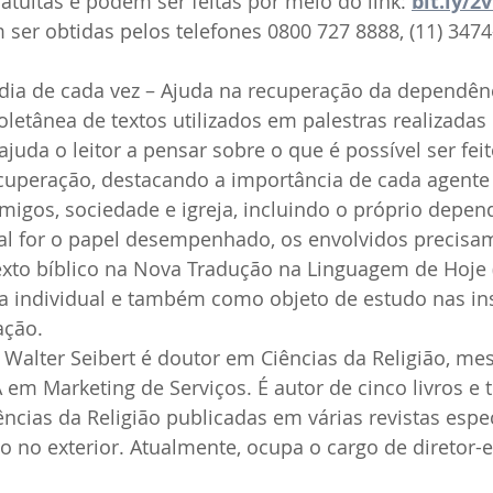
ratuitas e podem ser feitas por meio do link: 
bit.ly/2
er obtidas pelos telefones 0800 727 8888, (11) 3474-
dia de cada vez – Ajuda na recuperação da dependênc
letânea de textos utilizados em palestras realizadas
ajuda o leitor a pensar sobre o que é possível ser fei
ecuperação, destacando a importância de cada agente
amigos, sociedade e igreja, incluindo o próprio depend
ual for o papel desempenhado, os envolvidos precisam
exto bíblico na Nova Tradução na Linguagem de Hoje 
a individual e também como objeto de estudo nas ins
ação.
í Walter Seibert é doutor em Ciências da Religião, me
em Marketing de Serviços. É autor de cinco livros e 
ências da Religião publicadas em várias revistas espec
o no exterior. Atualmente, ocupa o cargo de diretor-e