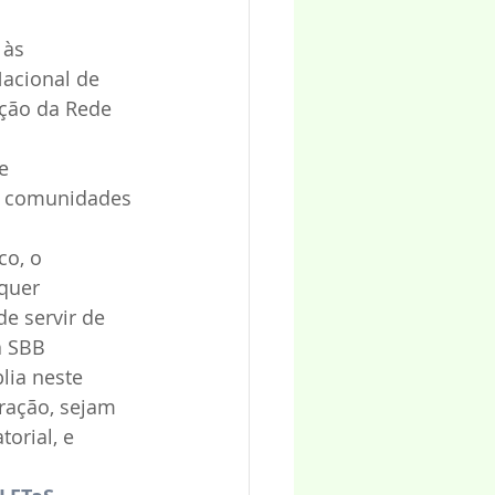
 às 
acional de 
ação da Rede 
e 
e comunidades 
o, o 
quer 
e servir de 
a SBB 
lia neste 
ração, sejam 
orial, e 