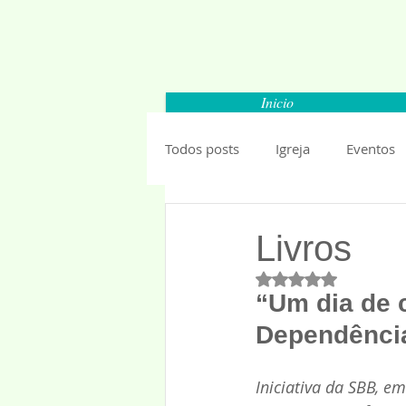
Inicio
Todos posts
Igreja
Eventos
Carapicuiba
Santana de Par
Livros
Avaliado com NaN 
Barueri
Esportes
Segu
“Um dia de 
Dependênci
Mundo
Anuncios 2019
Iniciativa da SBB, e