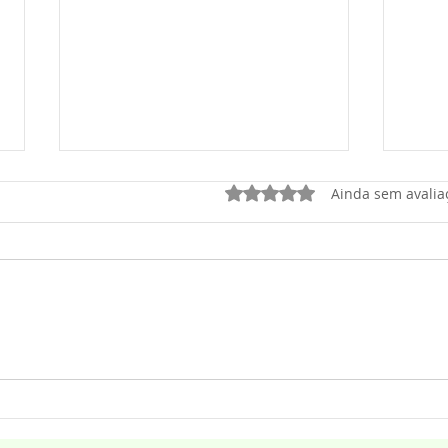
Avaliado com 0 de 5 estrel
Ainda sem avalia
Kelly Benigno lança o
“As 
single “Nunca Me Deixará” –
canç
cuidado e fidelidade de Deus
proje
Turm