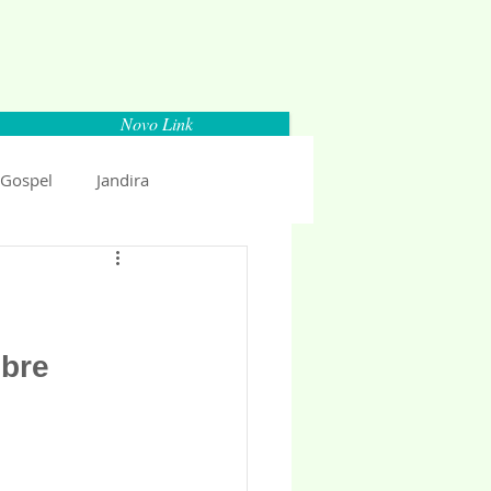
Novo Link
 Gospel
Jandira
Espaço Parlamentar
uncio 2018
Politica
bre 