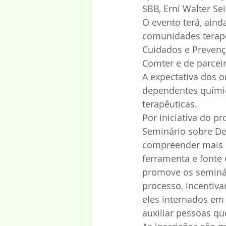
SBB, Erní Walter Sei
O evento terá, ainda
comunidades terapê
Cuidados e Prevenç
Comter e de parceir
A expectativa dos o
dependentes químic
terapêuticas.
Por iniciativa do p
Seminário sobre D
compreender mais s
ferramenta e fonte
promove os seminári
processo, incentiv
eles internados em
auxiliar pessoas q