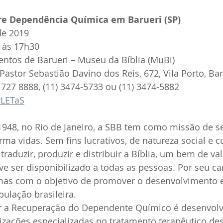
re Dependência Química em Barueri (SP)
de 2019
 às 17h30
entos de Barueri – Museu da Bíblia (MuBi)
Pastor Sebastião Davino dos Reis, 672, Vila Porto, Bar
 727 8888, (11) 3474-5733 ou (11) 3474-5882
vLETaS
1948, no Rio de Janeiro, a SBB tem como missão de s
ma vidas. Sem fins lucrativos, de natureza social e cu
traduzir, produzir e distribuir a Bíblia, um bem de val
ve ser disponibilizado a todas as pessoas. Por seu car
as com o objetivo de promover o desenvolvimento es
pulação brasileira.
er a Recuperação do Dependente Químico é desenvol
zações especializadas no tratamento terapêutico des