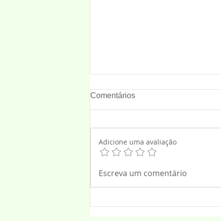
Comentários
Adicione uma avaliação
Nossa Turminha Kids lança o
Escreva um comentário
clássico infantil “O Sabão”