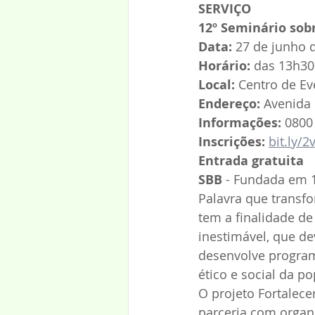
SERVIÇO
12º Seminário sob
Data:
 27 de junho 
Horário:
 das 13h30
Local:
 Centro de Ev
Endereço:
 Avenida 
Informações:
 0800
Inscrições: 
bit.ly/2
Entrada gratuita
SBB
 - Fundada em 
Palavra que transfor
tem a finalidade de 
inestimável, que de
desenvolve program
ético e social da po
O projeto Fortalec
parceria com organi