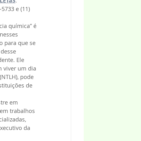
vLETaS
. 
5733 e (11) 
ia química” é 
 nesses 
to para que se 
 desse 
ente. Ele 
 viver um dia 
(NTLH), pode 
tituições de 
stre em 
tem trabalhos 
ializadas, 
xecutivo da 