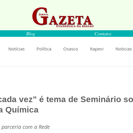
Blog
Contatos
Notícias
Política
Osasco
Itapevi
Noticias
naíba
Pirapora do Bom Jesus
Artigos
Cultura
de 5 estrelas.
rança
Ciência
Saúde
Educação
Livro
An
cada vez” é tema de Seminário so
a Química
Música
Emprego
Economia
Cultura
Obras
m parceria com a Rede 