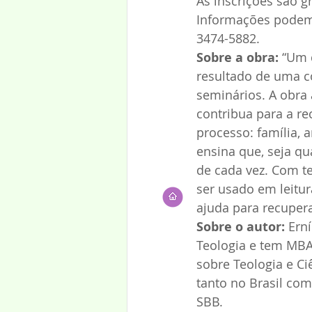
As inscrições são g
Informações podem s
3474-5882.
Sobre a obra:
 “Um 
resultado de uma co
seminários. A obra 
contribua para a r
processo: família, 
ensina que, seja q
de cada vez. Com t
ser usado em leitur
ajuda para recuper
Sobre o autor:
 Ern
Teologia e tem MBA 
sobre Teologia e Ci
tanto no Brasil com
SBB.