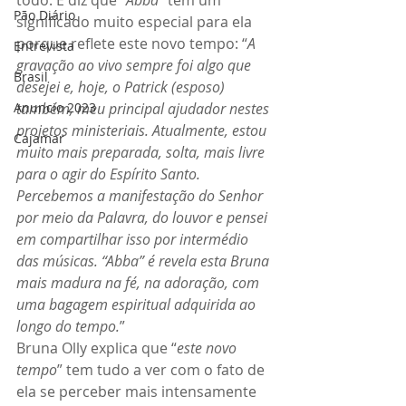
todo. E diz que “
Abba
” tem um 
Pão Diário
significado muito especial para ela 
porque reflete este novo tempo: “
A 
Entrevista
gravação ao vivo sempre foi algo que 
Brasil
desejei e, hoje, o Patrick (esposo) 
Anuncio 2023
também, meu principal ajudador nestes 
projetos ministeriais. Atualmente, estou 
Cajamar
muito mais preparada, solta, mais livre 
para o agir do Espírito Santo. 
Percebemos a manifestação do Senhor 
por meio da Palavra, do louvor e pensei 
em compartilhar isso por intermédio 
das músicas. “Abba” é revela esta Bruna 
mais madura na fé, na adoração, com 
uma bagagem espiritual adquirida ao 
longo do tempo.
”
Bruna Olly explica que “
este novo 
tempo
” tem tudo a ver com o fato de 
ela se perceber mais intensamente 