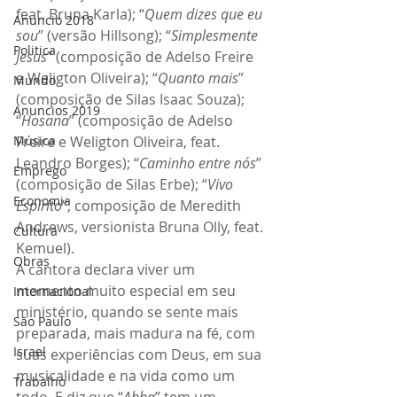
feat. Bruna Karla); “
Quem dizes que eu 
Anuncio 2018
sou
” (versão Hillsong); “
Simplesmente 
Politica
Jesus
” (composição de Adelso Freire 
e Weligton Oliveira); “
Quanto mais
” 
Mundo
(composição de Silas Isaac Souza); 
Anuncios 2019
“
Hosana
” (composição de Adelso 
Música
Freire e Weligton Oliveira, feat. 
Leandro Borges); “
Caminho entre nós
” 
Emprego
(composição de Silas Erbe); “
Vivo 
Economia
Espírito
”, composição de Meredith 
Andrews, versionista Bruna Olly, feat. 
Cultura
Kemuel). 
Obras
A cantora declara viver um 
momento muito especial em seu 
Internacional
ministério, quando se sente mais 
São Paulo
preparada, mais madura na fé, com 
Israel
suas experiências com Deus, em sua 
musicalidade e na vida como um 
Trabalho