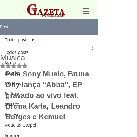
Post
Todos posts
Todos posts
Música
Igreja
Avaliado com NaN de 5 estrelas.
Pela Sony Music, Bruna 
Eventos
Notícias
Olly lança “Abba”, EP 
Política
gravado ao vivo feat. 
Osasco
Bruna Karla, Leandro 
Itapevi
Borges e Kemuel
Noticias Gospel
Jandira