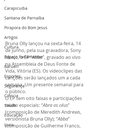
Carapicuiba
Santana de Parnaíba
Pirapora do Bom Jesus
Artigos
Bruna Olly lançou na sexta-feira, 14 
Cultura
de junho, pela sua gravadora, Sony 
Espaço Parlamentar
Music, o EP “
Abba
”, gravado ao vivo 
na Assembleia de Deus Fonte de 
Barueri
Vida, Vitória (ES). Os videoclipes das 
Esportes
canções serão lançados um a cada 
semana. Um presente semanal para 
Segurança
o público.
Ciência
O EP tem oito faixas e participações 
muito especiais: “
Abra os céus
” 
Saúde
(composição de Meredith Andrews, 
Educação
versionista Bruna Olly); “
Abba
” 
Livro
(composição de Guilherme Franco, 