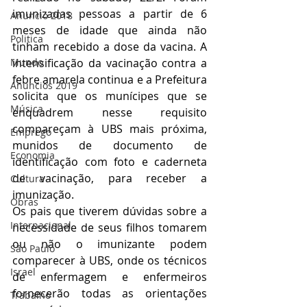
imunizadas pessoas a partir de 6 
Anuncio 2018
meses de idade que ainda não 
Politica
tinham recebido a dose da vacina. A 
Mundo
intensificação da vacinação contra a 
febre amarela continua e a Prefeitura 
Anuncios 2019
solicita que os munícipes que se 
Música
enquadrem nesse requisito 
compareçam à UBS mais próxima, 
Emprego
munidos de documento de 
Economia
identificação com foto e caderneta 
de vacinação, para receber a 
Cultura
imunização.
Obras
Os pais que tiverem dúvidas sobre a 
Internacional
necessidade de seus filhos tomarem 
ou não o imunizante podem 
São Paulo
comparecer à UBS, onde os técnicos 
Israel
de enfermagem e enfermeiros 
fornecerão todas as orientações 
Trabalho