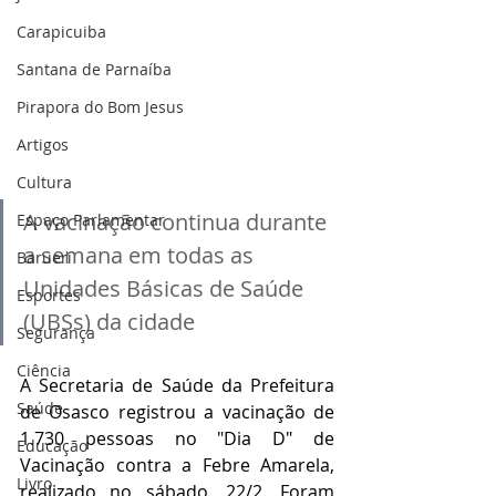
Carapicuiba
Santana de Parnaíba
Pirapora do Bom Jesus
Artigos
Cultura
A vacinação continua durante 
Espaço Parlamentar
a semana em todas as 
Barueri
Unidades Básicas de Saúde 
Esportes
(UBSs) da cidade
Segurança
Ciência
A Secretaria de Saúde da Prefeitura 
Saúde
de Osasco registrou a vacinação de 
1.730 pessoas no "Dia D" de 
Educação
Vacinação contra a Febre Amarela, 
Livro
realizado no sábado, 22/2. Foram 