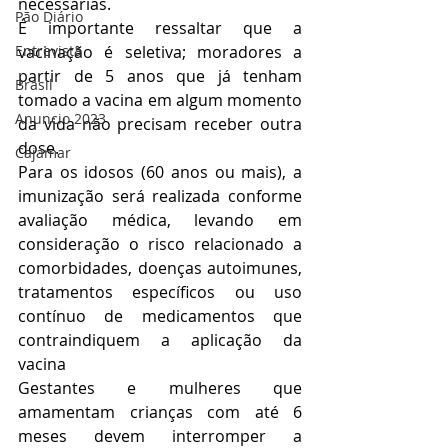
necessárias.
Pão Diário
É importante ressaltar que a 
Entrevista
vacinação é seletiva; moradores a 
partir de 5 anos que já tenham 
Brasil
tomado a vacina em algum momento 
Anuncio 2023
da vida não precisam receber outra 
dose.
Cajamar
Para os idosos (60 anos ou mais), a 
imunização será realizada conforme 
avaliação médica, levando em 
consideração o risco relacionado a 
comorbidades, doenças autoimunes, 
tratamentos específicos ou uso 
contínuo de medicamentos que 
contraindiquem a aplicação da 
vacina
Gestantes e mulheres que 
amamentam crianças com até 6 
meses devem interromper a 