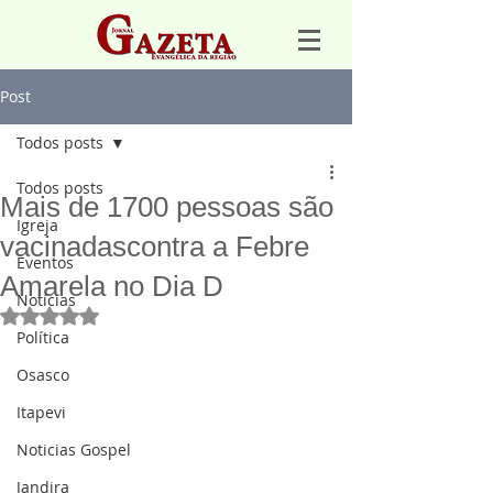
Post
Todos posts
Todos posts
Mais de 1700 pessoas são
Igreja
vacinadascontra a Febre
Eventos
Amarela no Dia D
Notícias
Avaliado com NaN de 5 estrelas.
Política
Osasco
Itapevi
Noticias Gospel
Jandira