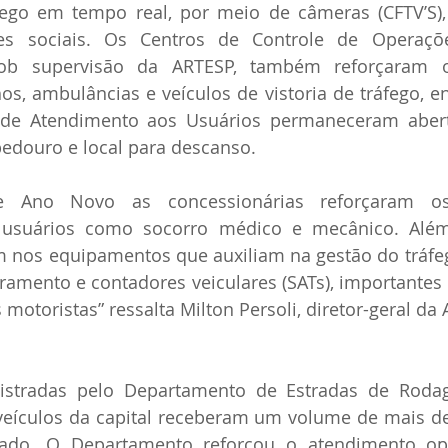
go em tempo real, por meio de câmeras (CFTV’S), a
s sociais. Os Centros de Controle de Operaçõe
 sob supervisão da ARTESP, também reforçaram o
os, ambulâncias e veículos de vistoria de tráfego, ent
 de Atendimento aos Usuários permaneceram abert
edouro e local para descanso.
e Ano Novo as concessionárias reforçaram os
usuários como socorro médico e mecânico. Além 
 nos equipamentos que auxiliam na gestão do tráfe
amento e contadores veiculares (SATs), importantes
motoristas” ressalta Milton Persoli, diretor-geral da
istradas pelo Departamento de Estradas de Roda
ículos da capital receberam um volume de mais de 
riado. O Departamento reforçou o atendimento op