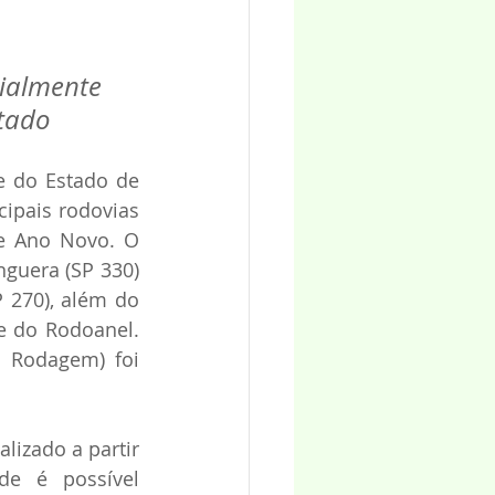
cialmente 
stado
e do Estado de 
ipais rodovias 
e Ano Novo. O 
guera (SP 330) 
 270), além do 
e do Rodoanel. 
 Rodagem) foi 
izado a partir 
e é possível 