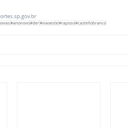
ortes.sp.gov.br
ovias
#anonovo
#der
#viaoeste
#raposo
#castellobranco