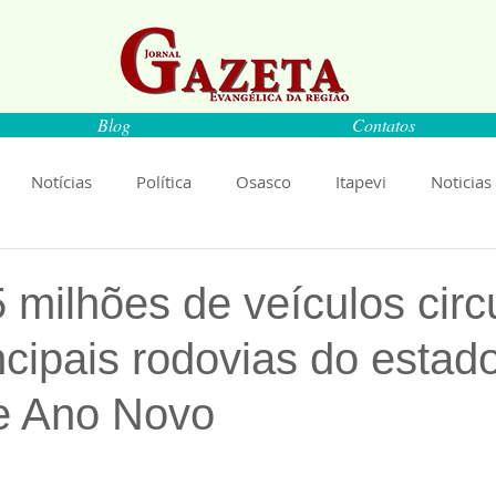
Blog
Contatos
Notícias
Política
Osasco
Itapevi
Noticias
naíba
Pirapora do Bom Jesus
Artigos
Cultura
 milhões de veículos cir
ncipais rodovias do estad
rança
Ciência
Saúde
Educação
Livro
An
de Ano Novo
Música
Emprego
Economia
Cultura
Obras
de 5 estrelas.