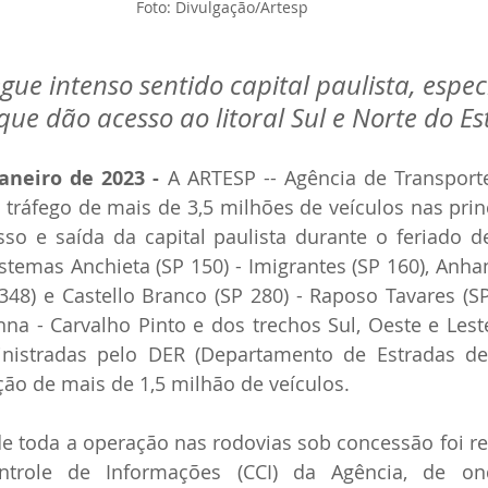
Foto: Divulgação/Artesp
ue intenso sentido capital paulista, espe
que dão acesso ao litoral Sul e Norte do E
aneiro de 2023 -
 A ARTESP -- Agência de Transport
 tráfego de mais de 3,5 milhões de veículos nas princ
so e saída da capital paulista durante o feriado d
istemas Anchieta (SP 150) - Imigrantes (SP 160), Anhan
348) e Castello Branco (SP 280) - Raposo Tavares (SP
na - Carvalho Pinto e dos trechos Sul, Oeste e Lest
nistradas pelo DER (Departamento de Estradas de
ação de mais de 1,5 milhão de veículos.
toda a operação nas rodovias sob concessão foi real
trole de Informações (CCI) da Agência, de ond