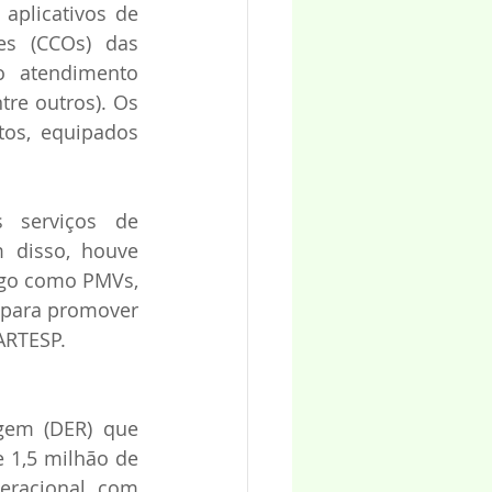
plicativos de 
s (CCOs) das 
 atendimento 
re outros). Os 
os, equipados 
 serviços de 
disso, houve 
go como PMVs, 
 para promover 
 ARTESP.
gem (DER) que 
1,5 milhão de 
eracional com 