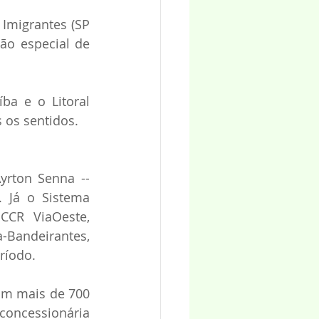
 Imigrantes (SP 
ão especial de 
a e o Litoral 
 os sentidos.
yrton Senna -- 
 Já o Sistema 
CCR ViaOeste, 
andeirantes, 
ríodo.
am mais de 700 
oncessionária 