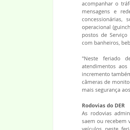
acompanhar o tráfe
mensagens e rede
concessionárias,
operacional (guinch
postos de Serviço
com banheiros, beb
"Neste feriado d
atendimentos aos 
incremento também
câmeras de monitor
mais segurança aos 
Rodovias do DER
As rodovias admin
saem ou recebem ve
veículos neste fe