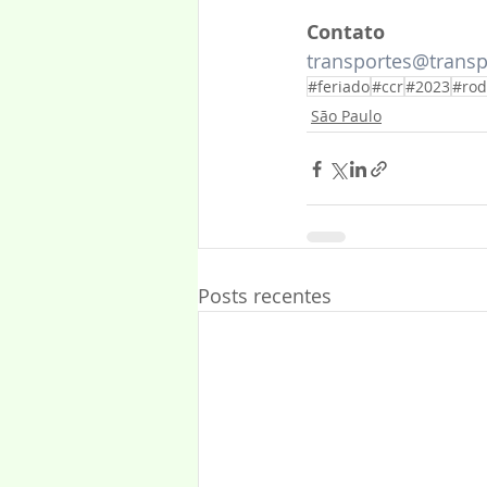
Contato
transportes@transp
#feriado
#ccr
#2023
#rod
São Paulo
Posts recentes