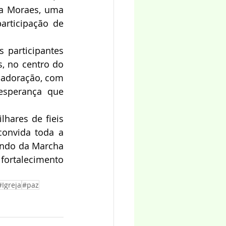
a Moraes, uma 
rticipação de 
participantes 
 no centro do 
 adoração, com 
sperança que 
ares de fieis 
onvida toda a 
endo da Marcha 
fortalecimento 
#Igreja
#paz