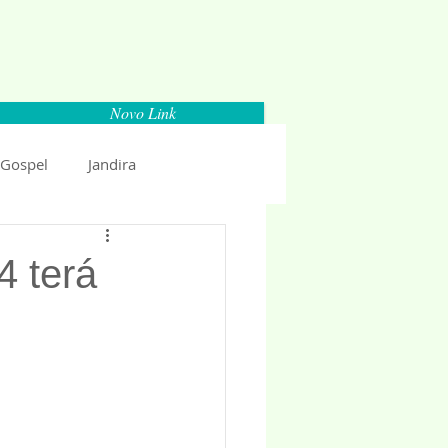
Novo Link
 Gospel
Jandira
Espaço Parlamentar
4 terá
uncio 2018
Politica