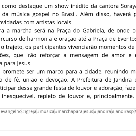
rá como destaque um show inédito da cantora Soray
da música gospel no Brasil. Além disso, haverá pa
vidadas com artistas locais.
a a marcha será na Praça do Gabriela, de onde os 
curso de harmonia e oração até a Praça de Eventos,
o trajeto, os participantes vivenciarão momentos de
ções, que irão reforçar a mensagem de amor e e
a para Jesus.
 promete ser um marco para a cidade, reunindo milh
de fé, união e devoção. A Prefeitura de Jandira c
icipar dessa grande festa de louvor e adoração, faz
inesquecível, repleto de louvor e, principalmente, 
#evangelho
#igreja
#musica
#marchaparajesus
#jandira
#jandirasp