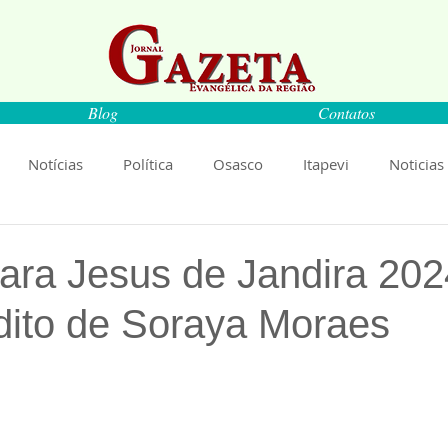
Blog
Contatos
Notícias
Política
Osasco
Itapevi
Noticias
naíba
Pirapora do Bom Jesus
Artigos
Cultura
ara Jesus de Jandira 202
dito de Soraya Moraes
rança
Ciência
Saúde
Educação
Livro
An
de 5 estrelas.
Música
Emprego
Economia
Cultura
Obras