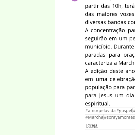
partir das 10h, te
das maiores vozes 
diversas bandas con
A concentração par
seguirão em um per
município. Durante 
paradas para ora
caracteriza a March
A edição deste ano
em uma celebração 
população para part
para Jesus um dia 
espiritual.
#amorpelavida
#gospel
#Marcha
#sorayamoraes
Igreja