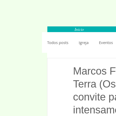
Inicio
Todos posts
Igreja
Eventos
Carapicuiba
Santana de Par
Marcos F
Terra (O
Barueri
Esportes
Segu
convite p
Mundo
Anuncios 2019
intensam