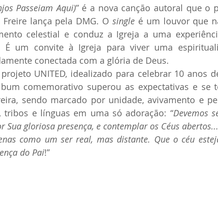
njos Passeiam Aqui)
” é a nova canção autoral que o pa
 Freire lança pela DMG. O 
single
 é um louvor que 
ento celestial e conduz a Igreja a uma experiênci
É um convite à Igreja para viver uma espiritualid
damente conectada com a glória de Deus.
projeto UNITED, idealizado para celebrar 10 anos de
álbum comemorativo superou as expectativas e se t
reira, sendo marcado por unidade, avivamento e pel
, tribos e línguas em uma só adoração: “
Devemos se
r Sua gloriosa presença, e contemplar os Céus abertos... 
nas como um ser real, mas distante. Que o céu estej
ença do Pai
!”