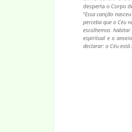
desperta o Corpo de
“
Essa canção nasceu
perceba que o Céu n
escolhemos habitar 
espiritual e o ansei
declarar: o Céu está