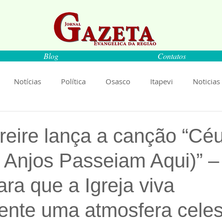
Blog
Contatos
Notícias
Política
Osasco
Itapevi
Noticias
naíba
Pirapora do Bom Jesus
Artigos
Cultura
reire lança a canção “Cé
s Anjos Passeiam Aqui)” 
rança
Ciência
Saúde
Educação
Livro
An
ara que a Igreja viva
Música
Emprego
Economia
Cultura
Obras
ente uma atmosfera celest