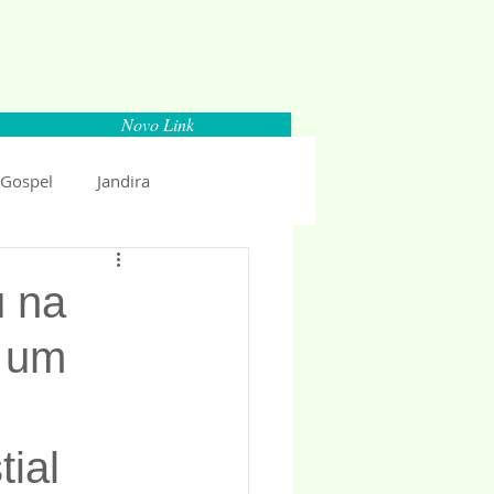
Novo Link
 Gospel
Jandira
Espaço Parlamentar
u na
– um
uncio 2018
Politica
ial