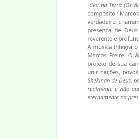
“
Céu na Terra (Os A
compositor Marcos
verdadeiro chamam
presença de Deus. 
reverente e profun
A música integra o 
Marcos Freire. O 
projeto de sua car
unir nações, povos
Shekinah de Deus, po
realmente e não ape
eternamente na pres