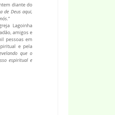
ntem diante do 
a de Deus aqui, 
 nós
.”
eja Lagoinha 
adão, amigos e 
mil pessoas em 
ritual e pela 
evelando que o 
o espiritual e 