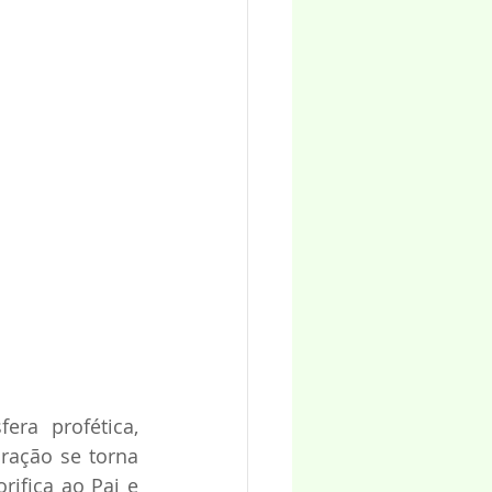
ra profética, 
ração se torna 
ifica ao Pai e 