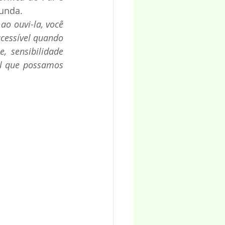
funda.
 ouvi-la, você 
essível quando 
 sensibilidade 
al que possamos 