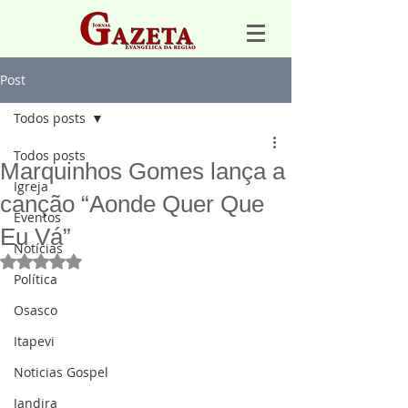
Post
Todos posts
Todos posts
Marquinhos Gomes lança a
Igreja
canção “Aonde Quer Que
Eventos
Eu Vá”
Notícias
Avaliado com NaN de 5 estrelas.
Política
Osasco
Itapevi
Noticias Gospel
Jandira