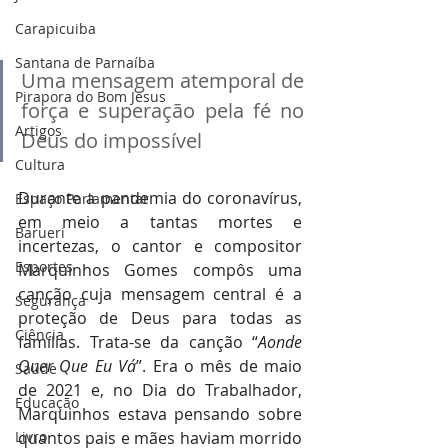
Carapicuiba
Santana de Parnaíba
Uma mensagem atemporal de 
Pirapora do Bom Jesus
força e superação pela fé no 
Artigos
Deus do impossível
Cultura
Durante a pandemia do coronavírus, 
Espaço Parlamentar
em meio a tantas mortes e 
Barueri
incertezas, o cantor e compositor 
Esportes
Marquinhos Gomes compôs uma 
canção cuja mensagem central é a 
Segurança
proteção de Deus para todas as 
Ciência
famílias. Trata-se da canção “
Aonde 
Quer Que Eu Vá
”. Era o mês de maio 
Saúde
de 2021 e, no Dia do Trabalhador, 
Educação
Marquinhos estava pensando sobre 
Livro
quantos pais e mães haviam morrido 