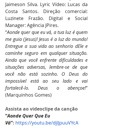
Jaimeson Silva. Lyric Vídeo: Lucas da 
Costa Santos
. 
Direção comercial: 
Luzinete Frazão. Digital e Social 
Manager: Agência JPires.
“
Aonde quer que eu vá, a tua luz é quem 
me guia (Jesus)! Jesus é a luz do mundo! 
Entregue a sua vida ao senhorio dEle e 
caminhe seguro em qualquer situação. 
Ainda que você enfrente dificuldades e 
situações adversas, lembre-se de que 
você não está sozinho. O Deus do 
impossível está ao seu lado e vai 
fortalecê-lo. Deus o abençoe!
” 
(Marquinhos Gomes)
Assista ao videoclipe da canção 
“
Aonde Quer Que Eu 
Vá
”
:
https://youtu.be/djlJpuuVYcA