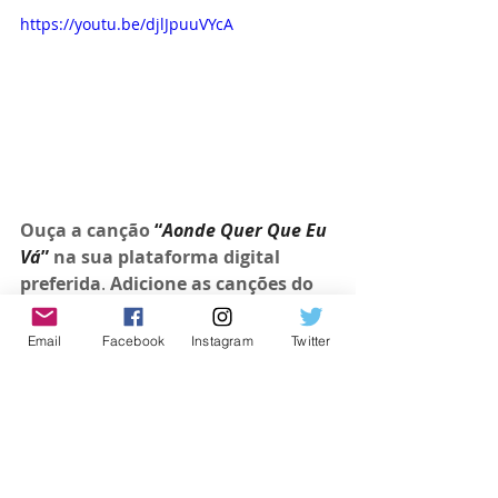
https://youtu.be/djlJpuuVYcA
Ouça a canção 
“
Aonde Quer Que Eu 
Vá
”
 na sua plataforma digital 
preferida
. 
Adicione as canções do 
cantor Marquinhos Gomes à sua 
playlist
: 
https://bfan.link/aonde-
Email
Facebook
Instagram
Twitter
quer-que-eu-va
Acompanhe Marquinhos Gomes 
nas Redes Sociais!
Site: 
https://marquinhosgomesoficial.com