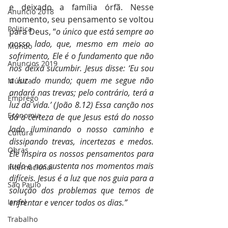
e deixado a família órfã. Nesse 
Anuncio 2018
momento, seu pensamento se voltou 
Politica
para Deus, “
o único que está sempre ao 
nosso lado, que, mesmo em meio ao 
Mundo
sofrimento, Ele é o fundamento que não 
Anuncios 2019
nos deixa sucumbir. Jesus disse: ‘Eu sou 
a luz do mundo; quem me segue não 
Música
andará nas trevas; pelo contrário, terá a 
Emprego
luz da vida.’ (João 8.12) Essa canção nos 
Economia
dá a certeza de que Jesus está do nosso 
lado iluminando o nosso caminho e 
Cultura
dissipando trevas, incertezas e medos. 
Obras
Ele inspira os nossos pensamentos para 
tudo e nos sustenta nos momentos mais 
Internacional
difíceis. Jesus é a luz que nos guia para a 
São Paulo
solução dos problemas que temos de 
Israel
enfrentar e vencer todos os dias.”
Trabalho