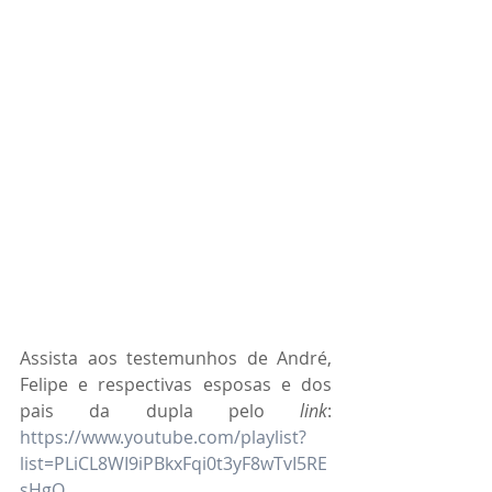
Assista aos testemunhos de André, 
Felipe e respectivas esposas e dos 
pais da dupla pelo 
link
: 
https://www.youtube.com/playlist?
list=PLiCL8WI9iPBkxFqi0t3yF8wTvI5RE
sHgO