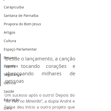
Carapicuiba
Santana de Parnaíba
Pirapora do Bom Jesus
Artigos
Cultura
Espaço Parlamentar
Barueri
Desde o lançamento, a canção 
vem tocando corações e 
Esportes
abençoando milhares de 
Segurança
pessoas
Ciência
Saúde
Um sucesso após o outro! Depois do 
Educação
“
Ao Vivo no Mineirão
”, a dupla André e 
Felipe deu início a outro projeto que 
Livro