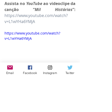
Assista no 
YouTube
 ao videoclipe da 
canção “
Mil Histórias
”: 
https://www.youtube.com/watch?
v=L1wYHa6YMjA
https://www.youtube.com/watch?
v=L1wYHa6YMjA
Email
Facebook
Instagram
Twitter
Ouça a canção “
Mil Histórias
” via 
streaming
. Adicione as canções da 
dupla André e Felipe à sua 
playlist
: 
https://ada.lnk.to/MilHistorias
Siga André e Felipe nas Redes 