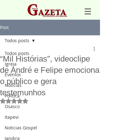
Post
Todos posts
Todos posts
“Mil Histórias”, videoclipe
Igreja
de André e Felipe emociona
Eventos
o público e gera
Notícias
testemunhos
Política
Avaliado com NaN de 5 estrelas.
Osasco
Itapevi
Noticias Gospel
Jandira