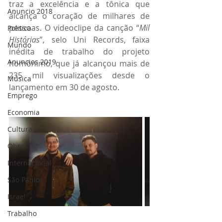
traz a excelência e a tônica que 
Anuncio 2018
alcança o coração de milhares de 
pessoas. O videoclipe da canção “
Mil 
Politica
Histórias
”, selo Uni Records, faixa 
Mundo
inédita de trabalho do projeto 
Anuncios 2019
homônimo, que já alcançou mais de 
235 mil visualizações desde o 
Música
lançamento em 30 de agosto.
Emprego
Economia
Cultura
Obras
Internacional
São Paulo
Israel
Trabalho