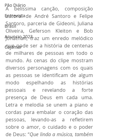
Pão Diário
A belíssima canção, composição 
Entrevista
autoral de André Santoro e Felipe 
Santoro, parceria de Gideoni, Juliana 
Brasil
Oliveira, Geferson Kleiton e Bob 
Anuncio 2023
Jonathan, traz um enredo melódico 
que pode ser a história de centenas 
Cajamar
de milhares de pessoas em todo o 
mundo. As cenas do clipe mostram 
diversos personagens com os quais 
as pessoas se identificam de algum 
modo espelhando as histórias 
pessoais e revelando a forte 
presença de Deus em cada uma. 
Letra e melodia se unem a piano e 
cordas para embalar o coração das 
pessoas, levando-as a refletirem 
sobre o amor, o cuidado e o poder 
de Deus: “
Que linda a música, também 