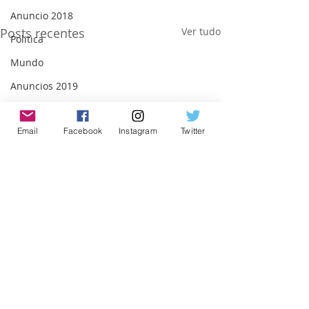
Anuncio 2018
Posts recentes
Ver tudo
Politica
Mundo
Anuncios 2019
Música
Email
Facebook
Instagram
Twitter
Emprego
Economia
Cultura
Obras
Internacional
São Paulo
Israel
Trabalho