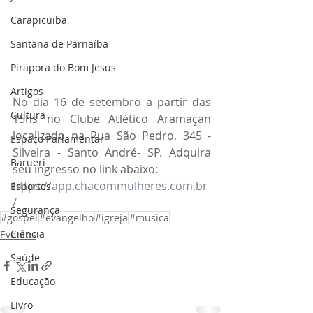
Carapicuiba
Santana de Parnaíba
Pirapora do Bom Jesus
Artigos
No dia 16 de setembro a partir das 
Cultura
15hs no Clube Atlético Aramaçan 
localizado na Rua São Pedro, 345 - 
Espaço Parlamentar
Silveira - Santo André- SP. Adquira 
Barueri
seu ingresso no link abaixo:
https://app.chacommulheres.com.br
Esportes
/
Segurança
#gospel
#evangelho
#igreja
#musica
Ciência
Eventos
Saúde
Educação
Livro