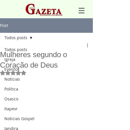
Post
Todos posts
Todos posts
Mulheres segundo o
Igreja
Coração de Deus
Eventos
Avaliado com NaN de 5 estrelas.
Notícias
Política
Osasco
Itapevi
Noticias Gospel
Jandira