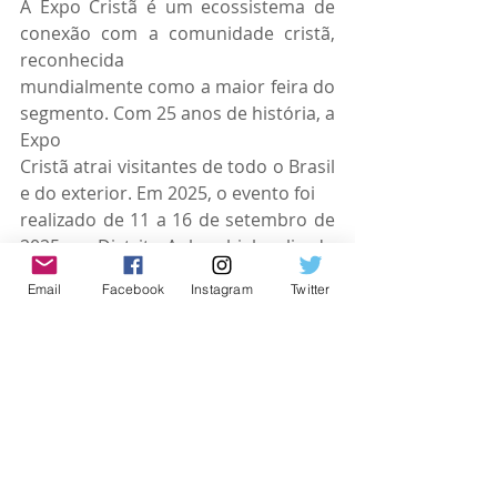
A Expo Cristã é um ecossistema de 
conexão com a comunidade cristã, 
reconhecida
mundialmente como a maior feira do 
segmento. Com 25 anos de história, a 
Expo
Cristã atrai visitantes de todo o Brasil 
e do exterior. Em 2025, o evento foi
realizado de 11 a 16 de setembro de 
2025, no Distrito Anhembi, localizado 
à
Email
Facebook
Instagram
Twitter
avenida Olavo Fontoura, 1.209, 
Santana, São Paulo (SP), nos 
Pavilhões 4 e 5 – 
espaço modernizado conforme as 
necessidades do mercado de 
eventos.
Atualmente, a Expo Cristã realiza 
edições anuais em São Paulo e Rio de 