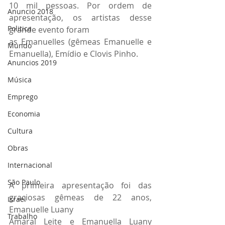
10 mil pessoas. Por ordem de 
Anuncio 2018
apresentação, os artistas desse 
Politica
grande evento foram
as Emanuelles (gêmeas Emanuelle e 
Mundo
Emanuella), Emídio e Clovis Pinho.
Anuncios 2019
Música
Emprego
Economia
Cultura
Obras
Internacional
São Paulo
A primeira apresentação foi das 
graciosas gêmeas de 22 anos, 
Israel
Emanuelle Luany
Trabalho
Amaral Leite e Emanuella Luany 