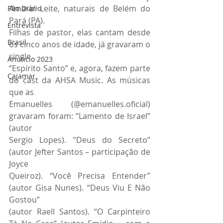
Amaral Leite, naturais de Belém do 
Pão Diário
Pará (PA).
Entrevista
Filhas de pastor, elas cantam desde 
Brasil
os cinco anos de idade, já gravaram o 
single
Anuncio 2023
“Espírito Santo” e, agora, fazem parte 
Cajamar
do cast da AHSA Music. As músicas 
que as
Emanuelles (@emanuelles.oficial) 
gravaram foram: “Lamento de Israel” 
(autor
Sergio Lopes). “Deus do Secreto” 
(autor Jefter Santos – participação de 
Joyce
Queiroz). “Você Precisa Entender” 
(autor Gisa Nunes). “Deus Viu E Não 
Gostou”
(autor Raell Santos). “O Carpinteiro 