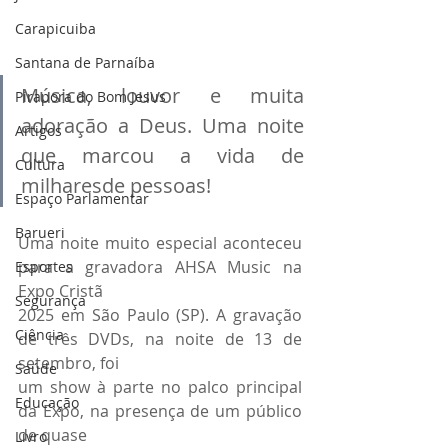
Carapicuiba
Santana de Parnaíba
Música, louvor e muita 
Pirapora do Bom Jesus
adoração a Deus. Uma noite 
Artigos
que marcou a vida de 
Cultura
milharesde pessoas!
Espaço Parlamentar
Barueri
Uma noite muito especial aconteceu 
para a gravadora AHSA Music na 
Esportes
Expo Cristã
Segurança
2025 em São Paulo (SP). A gravação 
Ciência
de três DVDs, na noite de 13 de 
setembro, foi
Saúde
um show à parte no palco principal 
Educação
da Expo, na presença de um público 
de quase
Livro