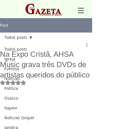
Post
Todos posts
Todos posts
Na Expo Cristã, AHSA
Igreja
Music grava três DVDs de
Eventos
artistas queridos do público
Notícias
Avaliado com NaN de 5 estrelas.
Política
Osasco
Itapevi
Noticias Gospel
Jandira