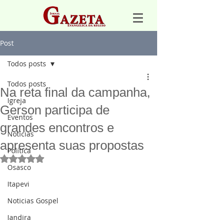
Post
Todos posts
Todos posts
Na reta final da campanha,
Igreja
Gerson participa de
Eventos
grandes encontros e
Notícias
apresenta suas propostas
Política
Avaliado com NaN de 5 estrelas.
Osasco
Itapevi
Noticias Gospel
Jandira