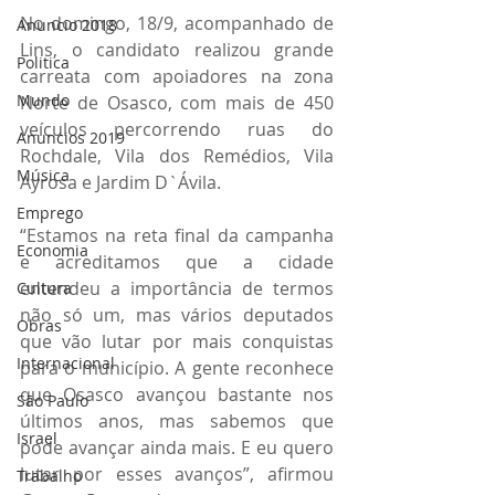
No domingo, 18/9, acompanhado de 
Anuncio 2018
Lins, o candidato realizou grande 
Politica
carreata com apoiadores na zona 
Mundo
Norte de Osasco, com mais de 450 
veículos percorrendo ruas do 
Anuncios 2019
Rochdale, Vila dos Remédios, Vila 
Música
Ayrosa e Jardim D`Ávila. 
Emprego
“Estamos na reta final da campanha 
Economia
e acreditamos que a cidade 
entendeu a importância de termos 
Cultura
não só um, mas vários deputados 
Obras
que vão lutar por mais conquistas 
Internacional
para o município. A gente reconhece 
que Osasco avançou bastante nos 
São Paulo
últimos anos, mas sabemos que 
Israel
pode avançar ainda mais. E eu quero 
lutar por esses avanços”, afirmou 
Trabalho