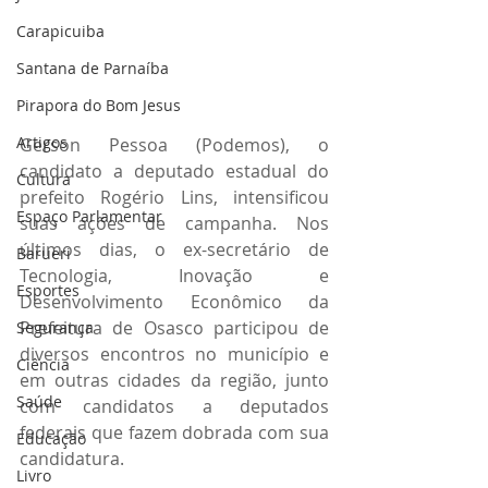
Carapicuiba
Santana de Parnaíba
Pirapora do Bom Jesus
Artigos
Gerson Pessoa (Podemos), o 
candidato a deputado estadual do 
Cultura
prefeito Rogério Lins, intensificou 
Espaço Parlamentar
suas ações de campanha. Nos 
últimos dias, o ex-secretário de 
Barueri
Tecnologia, Inovação e 
Esportes
Desenvolvimento Econômico da 
Prefeitura de Osasco participou de 
Segurança
diversos encontros no município e 
Ciência
em outras cidades da região, junto 
Saúde
com candidatos a deputados 
federais que fazem dobrada com sua 
Educação
candidatura. 
Livro