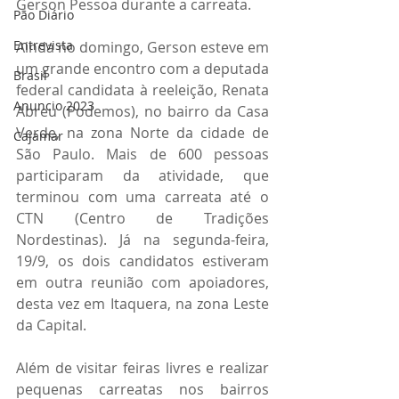
Gerson Pessoa durante a carreata. 
Pão Diário
Entrevista
Ainda no domingo, Gerson esteve em 
um grande encontro com a deputada 
Brasil
federal candidata à reeleição, Renata 
Anuncio 2023
Abreu (Podemos), no bairro da Casa 
Verde, na zona Norte da cidade de 
Cajamar
São Paulo. Mais de 600 pessoas 
participaram da atividade, que 
terminou com uma carreata até o 
CTN (Centro de Tradições 
Nordestinas). Já na segunda-feira, 
19/9, os dois candidatos estiveram 
em outra reunião com apoiadores, 
desta vez em Itaquera, na zona Leste 
da Capital. 
Além de visitar feiras livres e realizar 
pequenas carreatas nos bairros 