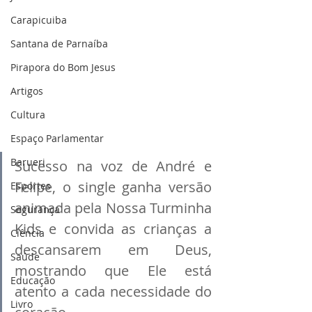
Carapicuiba
Santana de Parnaíba
Pirapora do Bom Jesus
Artigos
Cultura
Espaço Parlamentar
Barueri
Sucesso na voz de André e 
Felipe, o single ganha versão 
Esportes
animada pela Nossa Turminha 
Segurança
Kids e convida as crianças a 
Ciência
descansarem em Deus, 
Saúde
mostrando que Ele está 
Educação
atento a cada necessidade do 
Livro