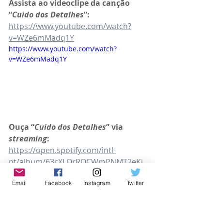
Assista ao videoclipe da canção 
“
Cuido dos Detalhes
”: 
https://www.youtube.com/watch?
v=WZe6mMadq1Y
https://www.youtube.com/watch?
v=WZe6mMadq1Y
Ouça “
Cuido dos Detalhes
” via 
streaming
: 
https://open.spotify.com/intl-
pt/album/63cXLQrROCWmPNMT2eKi
WU
Email
Facebook
Instagram
Twitter
Instagrans!Nossa Turminha Kids: 
https://www.instagram.com/nossatur