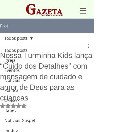
Post
Todos posts
Todos posts
Nossa Turminha Kids lança
Igreja
“Cuido dos Detalhes” com
Eventos
mensagem de cuidado e
Notícias
amor de Deus para as
Política
crianças
Osasco
Avaliado com NaN de 5 estrelas.
Itapevi
Noticias Gospel
Jandira