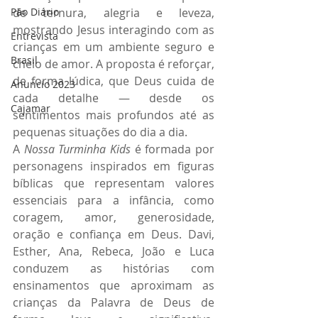
Pão Diário
de ternura, alegria e leveza, 
mostrando Jesus interagindo com as 
Entrevista
crianças em um ambiente seguro e 
Brasil
cheio de amor. A proposta é reforçar, 
de forma lúdica, que Deus cuida de 
Anuncio 2023
cada detalhe — desde os 
Cajamar
sentimentos mais profundos até as 
pequenas situações do dia a dia.
A 
Nossa Turminha Kids
 é formada por 
personagens inspirados em figuras 
bíblicas que representam valores 
essenciais para a infância, como 
coragem, amor, generosidade, 
oração e confiança em Deus. Davi, 
Esther, Ana, Rebeca, João e Luca 
conduzem as histórias com 
ensinamentos que aproximam as 
crianças da Palavra de Deus de 