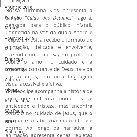
coração.
Anuncio 2018
Nossa Turminha Kids apresenta a 
Politica
canção “
Cuido dos Detalhes
”, agora, 
pensada para o público infantil. 
Mundo
Conhecida na voz da dupla André e 
Anuncios 2019
Felipe, a música recebe o formato de 
animação, delicada e envolvente, 
Música
trazendo uma mensagem profunda 
Emprego
sobre o amor, o cuidado e a 
presença constante de Deus na vida 
Economia
das crianças, em uma linguagem 
Cultura
visual acessível e afetiva.
Obras
O videoclipe acompanha a história de 
Luca, que enfrenta momentos de 
Internacional
ansiedade e tristeza, mas encontra 
São Paulo
consolo no cuidado de Jesus, que o 
acalma e o abençoa enquanto ele 
Israel
dorme. Ao longo da narrativa, a 
Trabalho
animação apresenta cenas repletas 