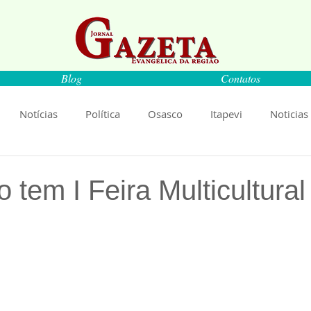
Blog
Contatos
Notícias
Política
Osasco
Itapevi
Noticias
naíba
Pirapora do Bom Jesus
Artigos
Cultura
tem I Feira Multicultural
rança
Ciência
Saúde
Educação
Livro
An
de 5 estrelas.
Música
Emprego
Economia
Cultura
Obras