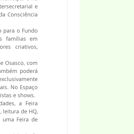
rsecretarial e 
a Consciência 
o para o Fundo 
s famílias em 
es criativos, 
de Osasco, com 
 também poderá 
xclusivamente 
ais. No Espaço 
istas e shows. 
des, a Feira 
leitura de HQ, 
 uma Feira de 