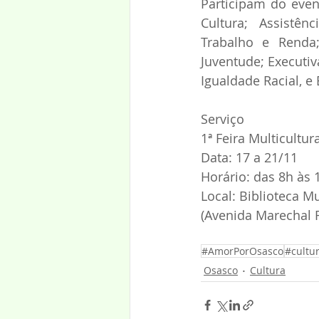
Participam do even
Cultura; Assistên
Trabalho e Renda;
Juventude; Executiv
Igualdade Racial, e
Serviço  
1ª Feira Multicultur
Data: 17 a 21/11 
Horário: das 8h às 
Local: Biblioteca M
(Avenida Marechal 
#AmorPorOsasco
#cultu
Osasco
Cultura