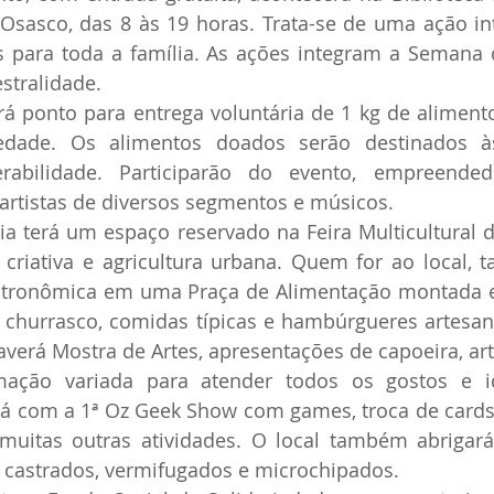
Osasco, das 8 às 19 horas. Trata-se de uma ação inte
 para toda a família. As ações integram a Semana d
stralidade. 
á ponto para entrega voluntária de 1 kg de aliment
iedade. Os alimentos doados serão destinados à
rabilidade. Participarão do evento, empreendedor
, artistas de diversos segmentos e músicos. 
ia terá um espaço reservado na Feira Multicultural 
a criativa e agricultura urbana. Quem for ao local,
astronômica em uma Praça de Alimentação montada e
 churrasco, comidas típicas e hambúrgueres artesan
verá Mostra de Artes, apresentações de capoeira, art
ção variada para atender todos os gostos e ida
rá com a 1ª Oz Geek Show com games, troca de cards, 
 muitas outras atividades. O local também abrigará
 castrados, vermifugados e microchipados. 