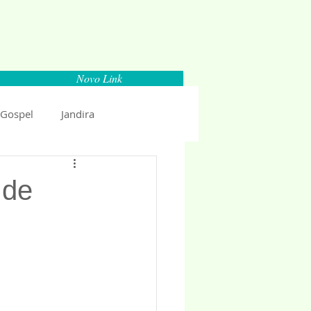
Novo Link
 Gospel
Jandira
Espaço Parlamentar
 de
uncio 2018
Politica