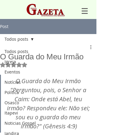
Post
Todos posts
Todos posts
O Guarda do Meu Irmão
Igreja
Avaliado com NaN de 5 estrelas.
Eventos
O Guarda do Meu Irmão 
Notícias
"Perguntou, pois, o Senhor a 
Política
Caim: Onde está Abel, teu 
Osasco
irmão? Respondeu ele: Não sei; 
Itapevi
sou eu o guarda do meu 
Noticias Gospel
irmão?" (Gênesis 4:9)
Jandira