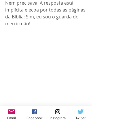
Nem precisava. A resposta está 
implícita e ecoa por todas as páginas 
da Bíblia: Sim, eu sou o guarda do 
meu irmão!
*Getúlio Cidade é estudioso do 
Email
Facebook
Instagram
Twitter
hebraico, tradutor e escritor do livro 