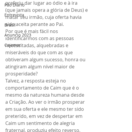
preferiu dar lugar ao ódio e à ira 
Pão Diário
(que jamais opera a glória de Deus) e 
Entrevista
matar seu irmão, cuja oferta havia 
sido aceita perante ao Pai.
Brasil
Por que é mais fácil nos 
Anuncio 2023
identificarmos com as pessoas 
Cajamar
necessitadas, alquebradas e 
miseráveis do que com as que 
obtiveram algum sucesso, honra ou 
atingiram algum nível maior de 
prosperidade?
Talvez, a resposta esteja no 
comportamento de Caim que é o 
mesmo da natureza humana desde 
a Criação. Ao ver o irmão prosperar 
em sua oferta e ele mesmo ter sido 
preterido, em vez de despertar em 
Caim um sentimento de alegria 
fraternal, produziu efeito reverso, 