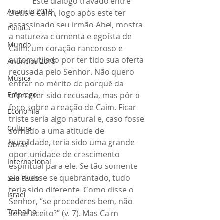
            Este diálogo travado entre 
Anuncio 2018
Deus e Caim, logo após este ter 
assassinado seu irmão Abel, mostra 
Politica
a natureza ciumenta e egoísta de 
Mundo
Caim; um coração rancoroso e 
automutilado por ter tido sua oferta 
Anuncios 2019
recusada pelo Senhor. Não quero 
Música
entrar no mérito do porquê da 
Emprego
oferta ter sido recusada, mas pôr o 
foco sobre a reação de Caim. Ficar 
Economia
triste seria algo natural e, caso fosse 
Cultura
somado a uma atitude de 
humildade, teria sido uma grande 
Obras
oportunidade de crescimento 
Internacional
espiritual para ele. Se tão somente 
ele tivesse se quebrantado, tudo 
São Paulo
teria sido diferente. Como disse o 
Israel
Senhor, “se procederes bem, não 
Trabalho
serás aceito?” (v. 7). Mas Caim 