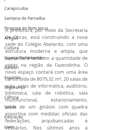
Carapicuiba
Santana de Parnaíba
Pirapora do Bom Jesus
A prefeitura, por meio da Secretaria 
de Obras, está construindo a nova 
Artigos
sede do Colégio Abelardo, com uma 
Cultura
estrutura moderna e ampla, que 
aumentará também a quantidade de 
Espaço Parlamentar
vagas na região da Fazendinha. O 
Barueri
novo espaço contará com uma área 
Esportes
construída de 8079,32 m², 20 salas de 
aula, salas de informática, auditório, 
Segurança
biblioteca, sala de robótica, sala 
Ciência
multifuncional, estacionamento, 
além de um ginásio com quadra 
Saúde
esportiva com medidas oficiais das 
Educação
federações, arquibancadas e 
Livro
vestiários. Nos últimos anos a 