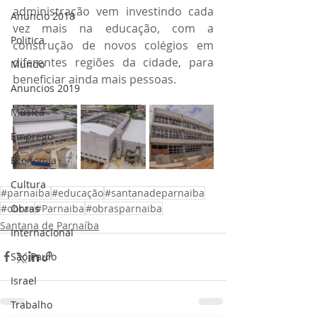
administração vem investindo cada 
Anuncio 2018
vez mais na educação, com a 
Politica
construção de novos colégios em 
diferentes regiões da cidade, para 
Mundo
beneficiar ainda mais pessoas.
Anuncios 2019
Música
Emprego
Economia
Cultura
#parnaiba
#educação
#santanadeparnaiba
#obras
#Parnaiba
#obrasparnaiba
Obras
Santana de Parnaíba
Internacional
São Paulo
Israel
Trabalho