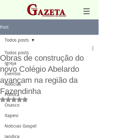
Post
Todos posts
Todos posts
Obras de construção do
Igreja
novo Colégio Abelardo
Eventos
avançam na região da
Notícias
Fazendinha
Política
Avaliado com NaN de 5 estrelas.
Osasco
Itapevi
Noticias Gospel
Jandira