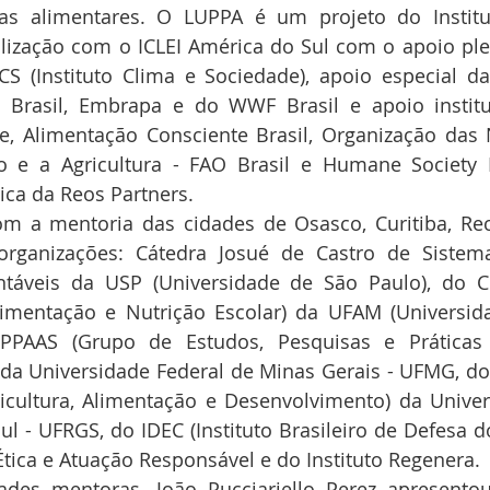
as alimentares. O LUPPA é um projeto do Instit
ização com o ICLEI América do Sul com o apoio plen
ICS (Instituto Clima e Sociedade), apoio especial d
 Brasil, Embrapa e do WWF Brasil e apoio institu
, Alimentação Consciente Brasil, Organização das 
 e a Agricultura - FAO Brasil e Humane Society In
ica da Reos Partners.
m a mentoria das cidades de Osasco, Curitiba, Reci
rganizações: Cátedra Josué de Castro de Sistema
ntáveis da USP (Universidade de São Paulo), do C
imentação e Nutrição Escolar) da UFAM (Universida
PPAAS (Grupo de Estudos, Pesquisas e Práticas
 da Universidade Federal de Minas Gerais - UFMG, d
cultura, Alimentação e Desenvolvimento) da Univers
l - UFRGS, do IDEC (Instituto Brasileiro de Defesa d
 Ética e Atuação Responsável e do Instituto Regenera.
des mentoras, João Pucciariello Perez apresentou 