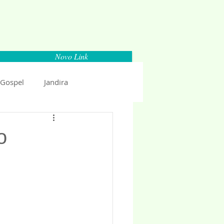
Novo Link
 Gospel
Jandira
Espaço Parlamentar
o
uncio 2018
Politica