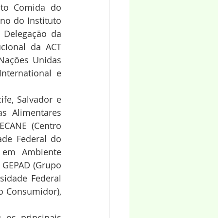
uto Comida do 
o do Instituto 
a Delegação da 
cional da ACT 
Nações Unidas 
ternational e 
fe, Salvador e 
s Alimentares 
ECANE (Centro 
de Federal do 
 em Ambiente 
o GEPAD (Grupo 
idade Federal 
o Consumidor), 
os principais 