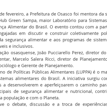
 de fevereiro, a Prefeitura de Osasco foi mentora da 
Hub Green Sampa, maior Laboratório para Sistemas 
nça Alimentar do Brasil. O evento contou com a part
gajadas em discutir e construir coletivamente polí
da segurança alimentar e aos programas de sistema
eis e inclusivos.
ação osasquense, João Pucciarello Perez, diretor d
tar, Marcelo Salera Ricci, diretor de Planejamento 
ociólogo e Gerente de Planejamento.
o de Políticas Públicas Alimentares (LUPPA) é o mai
stemas alimentares do Brasil. A iniciativa surgiu c
es a desenvolverem e aperfeiçoarem o caminho para
cipais de segurança alimentar e nutricional, contr
da população e com o Planeta.
ove o debate, discussão e a troca de experiência