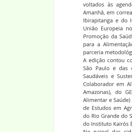
voltados às agend
Amanhã, em correal
Ibirapitanga e do 
União Europeia no
Promoção da Saúde
para a Alimentação
parceria metodológ
A edição contou co
São Paulo e das o
Saudáveis e Suste
Colaborador em Al
Amazonas), do GE
Alimentar e Saúde)
de Estudos em Agri
do Rio Grande do Su
do Instituto Kairós
No painel das cida