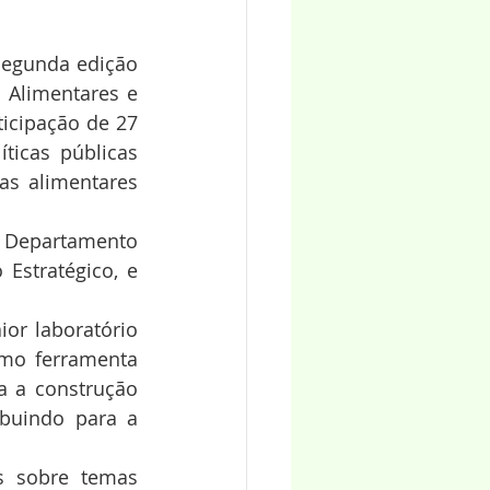
segunda edição 
Alimentares e 
icipação de 27 
ticas públicas 
s alimentares 
o Departamento 
Estratégico, e 
or laboratório 
omo ferramenta 
 a construção 
ibuindo para a 
s sobre temas 