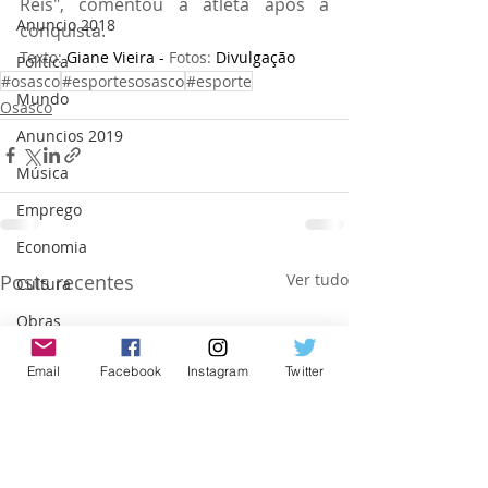
Reis", comentou a atleta após a 
Anuncio 2018
conquista.
Texto:
Giane Vieira - 
Fotos:
Divulgação
Politica
#osasco
#esportesosasco
#esporte
Mundo
Osasco
Anuncios 2019
Música
Emprego
Economia
Posts recentes
Ver tudo
Cultura
Obras
Internacional
Email
Facebook
Instagram
Twitter
São Paulo
Israel
Trabalho