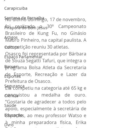
Carapicuiba
Santana de Parnaíba
No último domingo, 17 de novembro, 
foi realizado o 30º Campeonato 
Pirapora do Bom Jesus
Brasileiro de Kung Fu, no Ginásio 
Artigos
Mauro Pinheiro, na capital paulista. A 
competição reuniu 30 atletas.
Cultura
Osasco foi representada por Bárbara 
Espaço Parlamentar
de Souza Segatti Tafuri, que integra o 
Barueri
programa Bolsa Atleta da Secretaria 
de Esporte, Recreação e Lazer da 
Esportes
Prefeitura de Osasco.
Segurança
Ela competiu na categoria até 65 kg e 
conquistou a medalha de ouro. 
Ciência
“Gostaria de agradecer a todos pelo 
Saúde
apoio, especialmente à secretária de 
Esportes, ao meu professor Watso e 
Educação
à minha preparadora física, Erika 
Livro