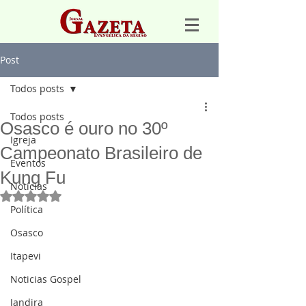
Post
Todos posts
Todos posts
Osasco é ouro no 30º
Igreja
Campeonato Brasileiro de
Eventos
Kung Fu
Notícias
Avaliado com NaN de 5 estrelas.
Política
Osasco
Itapevi
Noticias Gospel
Jandira