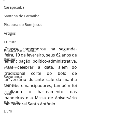
Carapicuiba
Santana de Parnaíba
Pirapora do Bom Jesus
Artigos
Cultura
Osasco comemorou na segunda-
Espaço Parlamentar
feira, 19 de fevereiro, seus 62 anos de 
Barueri
emancipação político-administrativa. 
Para celebrar a data, além do 
Esportes
tradicional corte do bolo de 
Segurança
aniversário durante café da manhã 
Ciência
com os emancipadores, também foi 
realizado o hasteamento das 
Saúde
bandeiras e a Missa de Aniversário 
Educação
na Catedral Santo Antônio.
Livro