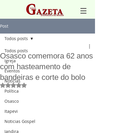
Post
Todos posts
Todos posts
Osasco comemora 62 anos
Igreja
com hasteamento de
Eventos
bandeiras e corte do bolo
Notícias
Avaliado com NaN de 5 estrelas.
Política
Osasco
Itapevi
Noticias Gospel
Jandira