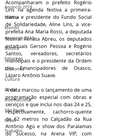
Acompanharam o prefeito Rogério 
Anuncio 2018
Lins na agenda festiva a primeira-
dama e presidente do Fundo Social 
Politica
de Solidariedade, Aline Lins, a vice-
Mundo
prefeita Ana Maria Rossi, a deputada 
Anuncios 2019
federal Renata Abreu, os deputados 
estaduais Gerson Pessoa e Rogério 
Música
Santos, vereadores, secretários 
Emprego
municipais e o presidente da Ordem 
dos Emancipadores de Osasco, 
Economia
Lázaro Antônio Suave.
Cultura
Obras
A data marcou o lançamento de uma 
programação especial com obras e 
Internacional
serviços e que inclui nos dias 24 e 25, 
São Paulo
respectivamente, cachorro-quente 
de 62 metros no Calçadão da Rua 
Israel
Antônio Agú e show dos Paralamas 
Trabalho
do Sucesso, na Arena VIP, com 