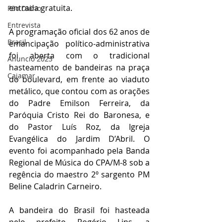
entrada gratuita.
Pão Diário
Entrevista
A programação oficial dos 62 anos de 
Brasil
emancipação político-administrativa 
foi aberta com o tradicional 
Anuncio 2023
hasteamento de bandeiras na praça 
Cajamar
do boulevard, em frente ao viaduto 
metálico, que contou com as orações 
do Padre Emilson Ferreira, da 
Paróquia Cristo Rei do Baronesa, e 
do Pastor Luís Roz, da Igreja 
Evangélica do Jardim D’Abril. O 
evento foi acompanhado pela Banda 
Regional de Música do CPA/M-8 sob a 
regência do maestro 2º sargento PM 
Beline Caladrin Carneiro.
A bandeira do Brasil foi hasteada 