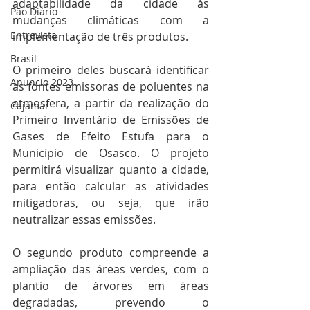
adaptabilidade da cidade às 
Pão Diário
mudanças climáticas com a 
Entrevista
implementação de três produtos. 
Brasil
O primeiro deles buscará identificar 
Anuncio 2023
as fontes emissoras de poluentes na 
atmosfera, a partir da realização do 
Cajamar
Primeiro Inventário de Emissões de 
Gases de Efeito Estufa para o 
Município de Osasco. O projeto 
permitirá visualizar quanto a cidade, 
para então calcular as atividades 
mitigadoras, ou seja, que irão 
neutralizar essas emissões.
O segundo produto compreende a 
ampliação das áreas verdes, com o 
plantio de árvores em áreas 
degradadas, prevendo o 