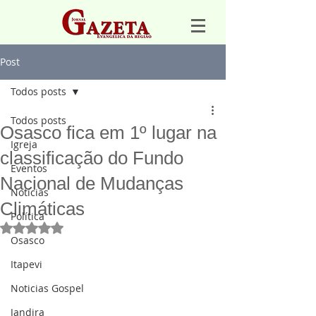
Post
Todos posts
Todos posts
Osasco fica em 1º lugar na
Igreja
classificação do Fundo
Eventos
Nacional de Mudanças
Notícias
Climáticas
Política
Avaliado com NaN de 5 estrelas.
Osasco
Itapevi
Noticias Gospel
Jandira