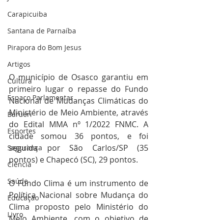
Carapicuiba
Santana de Parnaíba
Pirapora do Bom Jesus
Artigos
O município de Osasco garantiu em 
Cultura
primeiro lugar o repasse do Fundo 
Espaço Parlamentar
Nacional de Mudanças Climáticas do 
Ministério de Meio Ambiente, através 
Barueri
do Edital MMA nº 1/2022 FNMC. A 
Esportes
cidade somou 36 pontos, e foi 
seguida por São Carlos/SP (35 
Segurança
pontos) e Chapecó (SC), 29 pontos.
Ciência
Saúde
O Fundo Clima é um instrumento de 
Política Nacional sobre Mudança do 
Educação
Clima proposto pelo Ministério do 
Livro
Meio Ambiente, com o objetivo de 