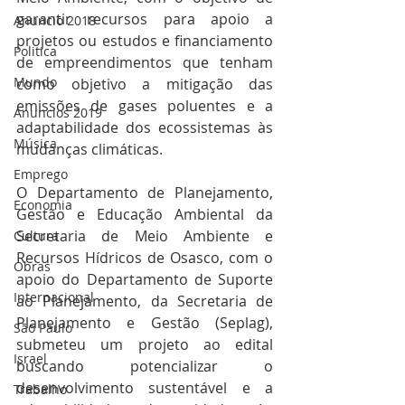
garantir recursos para apoio a 
Anuncio 2018
projetos ou estudos e financiamento 
Politica
de empreendimentos que tenham 
Mundo
como objetivo a mitigação das 
emissões de gases poluentes e a 
Anuncios 2019
adaptabilidade dos ecossistemas às 
Música
mudanças climáticas.
Emprego
O Departamento de Planejamento, 
Economia
Gestão e Educação Ambiental da 
Secretaria de Meio Ambiente e 
Cultura
Recursos Hídricos de Osasco, com o 
Obras
apoio do Departamento de Suporte 
Internacional
ao Planejamento, da Secretaria de 
Planejamento e Gestão (Seplag), 
São Paulo
submeteu um projeto ao edital 
Israel
buscando potencializar o 
desenvolvimento sustentável e a 
Trabalho