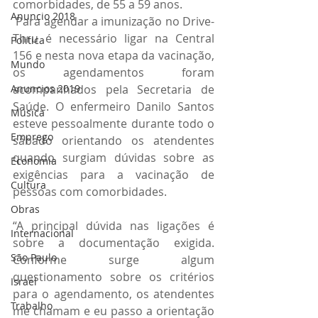
comorbidades, de 55 a 59 anos.
Anuncio 2018
 Para agendar a imunização no Drive-
Thru é necessário ligar na Central 
Politica
156 e nesta nova etapa da vacinação, 
Mundo
os agendamentos foram 
acompanhados pela Secretaria de 
Anuncios 2019
Saúde. O enfermeiro Danilo Santos 
Música
esteve pessoalmente durante todo o 
Emprego
sábado orientando os atendentes 
quando surgiam dúvidas sobre as 
Economia
exigências para a vacinação de 
Cultura
pessoas com comorbidades.
Obras
“A principal dúvida nas ligações é 
Internacional
sobre a documentação exigida. 
São Paulo
Conforme surge algum 
questionamento sobre os critérios 
Israel
para o agendamento, os atendentes 
Trabalho
me chamam e eu passo a orientação 