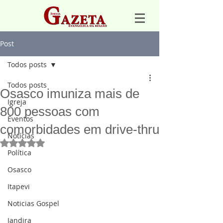
Post
Todos posts
Todos posts
Osasco imuniza mais de
Igreja
800 pessoas com
Eventos
comorbidades em drive-thru
Notícias
Avaliado com NaN de 5 estrelas.
Política
Osasco
Itapevi
Noticias Gospel
Jandira