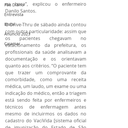
na hora”, explicou o enfermeiro 
Pão Diário
Danilo Santos. 
Entrevista
O Drive-Thru de sábado ainda contou 
Brasil
com outra particularidade: assim que 
Anuncio 2023
os pacientes chegavam no 
Cajamar
estacionamento da prefeitura, os 
profissionais da saúde analisavam a 
documentação e os orientavam 
quanto aos critérios. “O paciente tem 
que trazer um comprovante da 
comorbidade, como uma receita 
médica, um laudo, um exame ou uma 
indicação do médico, então a triagem 
está sendo feita por enfermeiros e 
técnicos de enfermagem antes 
mesmo de incluirmos os dados no 
cadastro do VaciVida [sistema oficial 
de imunização do Estado de São 