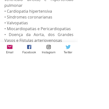
pulmonar
• Cardiopatia hipertensiva
• Síndromes coronarianas
• Valvopatias
• Miocardiopatias e Pericardiopatias
• Doença da Aorta, dos Grandes 
Vasos e Fístulas arteriovenosas
• Arritmias cardíacas
• Cardiopatias congênitas no adulto
Email
Facebook
Instagram
Twitter
• Próteses valvares e dispositivos 
cardíacos implantados
• Diabetes mellitus
• Pneumopatias crônicas graves
• Hipertensão arterial resistente 
(HAR)
• Hipertensão arterial – estágio 3
• Hipertensão arterial – estágios 1 e 2 
com lesão e órgão-alvo e/ou 