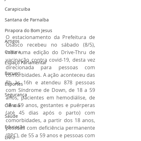
Carapicuiba
Santana de Parnaíba
Pirapora do Bom Jesus
O estacionamento da Prefeitura de 
Artigos
Osasco recebeu no sábado (8/5), 
mais uma edição do Drive-Thru de 
Cultura
vacinação contra covid-19, desta vez 
Espaço Parlamentar
direcionada para pessoas com 
Barueri
comorbidades. A ação aconteceu das 
8h às 16h e atendeu 878 pessoas 
Esportes
com Síndrome de Down, de 18 a 59 
Segurança
anos, pacientes em hemodiálise, de 
18 a 59 anos, gestantes e puérperas 
Ciência
(até 45 dias após o parto) com 
Saúde
comorbidades, a partir dos 18 anos, 
Educação
pessoas com deficiência permanente 
(BPC), de 55 a 59 anos e pessoas com 
Livro