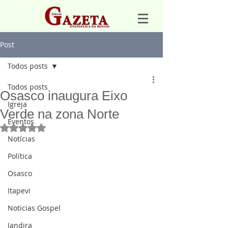
Post
Todos posts
Todos posts
Osasco inaugura Eixo
Igreja
Verde na zona Norte
Eventos
Avaliado com NaN de 5 estrelas.
Notícias
Política
Osasco
Itapevi
Noticias Gospel
Jandira