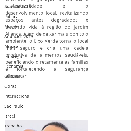
sustentabilidade e o 
Anuncio 2018
desenvolvimento local, revitalizando 
Politica
espaços antes degradados e 
Mundo
trazendo vida à região do Jardim 
Aliança. Além de deixar mais bonito o 
Anuncios 2019
ambiente, o Eixo Verde torna o local 
Música
mais seguro e cria uma cadeia 
produtiva de alimentos saudáveis, 
Emprego
beneficiando diretamente as famílias 
Economia
e fortalecendo a segurança 
alimentar.
Cultura
Obras
Internacional
São Paulo
Israel
Trabalho