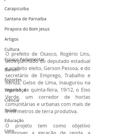
Carapicuiba
Santana de Parnaíba
Pirapora do Bom Jesus
Artigos
Cultura
O prefeito de Osasco, Rogério Lins, 
Espaço Parlamentar
acompanhado do deputado estadual 
e prefeito eleito, Gerson Pessoa, e do 
Barueri
secretário de Emprego, Trabalho e 
Esportes
Renda, Gelso de Lima, inaugurou na 
manhã de quinta-feira, 19/12, o Eixo 
Segurança
Verde, um corredor de hortas 
Ciência
comunitárias e urbanas com mais de 
Saúde
8 mil metros de terra produtiva.
Educação
O projeto tem como objetivo 
Livro
promover a geração de renda, a 