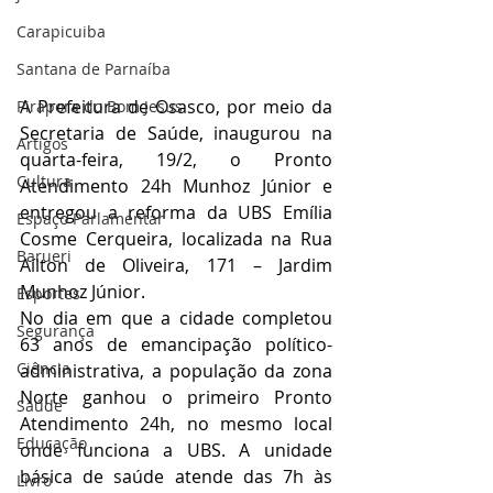
Carapicuiba
Santana de Parnaíba
A Prefeitura de Osasco, por meio da 
Pirapora do Bom Jesus
Secretaria de Saúde, inaugurou na 
Artigos
quarta-feira, 19/2, o Pronto 
Cultura
Atendimento 24h Munhoz Júnior e 
entregou a reforma da UBS Emília 
Espaço Parlamentar
Cosme Cerqueira, localizada na Rua 
Barueri
Aílton de Oliveira, 171 – Jardim 
Munhoz Júnior.
Esportes
No dia em que a cidade completou 
Segurança
63 anos de emancipação político-
Ciência
administrativa, a população da zona 
Norte ganhou o primeiro Pronto 
Saúde
Atendimento 24h, no mesmo local 
Educação
onde funciona a UBS. A unidade 
básica de saúde atende das 7h às 
Livro