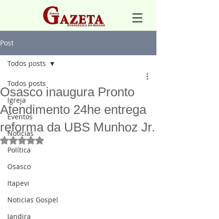
Post
Todos posts
Todos posts
Osasco inaugura Pronto
Igreja
Atendimento 24he entrega
Eventos
reforma da UBS Munhoz Jr.
Notícias
Avaliado com NaN de 5 estrelas.
Política
Osasco
Itapevi
Noticias Gospel
Jandira