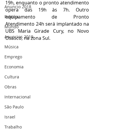
19h, enquanto o pronto atendimento 
Anuncio 2018
opera das 19h às 7h. Outro 
equipamento de Pronto 
Politica
Atendimento 24h será implantado na 
Mundo
UBS Maria Girade Cury, no Novo 
Anuncios 2019
Osasco, na zona Sul.
Música
Emprego
Economia
Cultura
Obras
Internacional
São Paulo
Israel
Trabalho