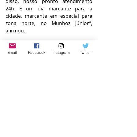
disso, nosso pronto atendimento 
24h. É um dia marcante para a 
cidade, marcante em especial para 
zona norte, no Munhoz Júnior”, 
afirmou.
Email
Facebook
Instagram
Twitter
A implantação do Pronto 
Atendimento 24h foi celebrada pelos 
moradores, como Maria Vilma de 
Barros Rocha, que vive no bairro há 
mais de 50 anos e ressaltou a 