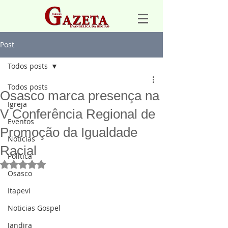
Post
Todos posts
Todos posts
Osasco marca presença na
Igreja
V Conferência Regional de
Eventos
Promoção da Igualdade
Notícias
Racial
Política
Avaliado com NaN de 5 estrelas.
Osasco
Itapevi
Noticias Gospel
Jandira