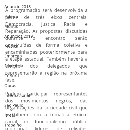
Anuncio 2018
A programação será desenvolvida a 
Politica
partir de três eixos centrais: 
Democracia, Justiça Racial e 
Mundo
Reparação. As propostas discutidas 
Anuncios 2019
durante o encontro serão 
construídas de forma coletiva e 
Música
encaminhadas posteriormente para 
Emprego
a etapa estadual. Também haverá a 
eleição dos delegados que 
Economia
representarão a região na próxima 
Cultura
fase.
Obras
Podem participar representantes 
Internacional
dos movimentos negros, das 
São Paulo
organizações da sociedade civil que 
trabalhem com a temática étnico-
Israel
racial, do funcionalismo público 
Trabalho
municipal, líderes de religiões 