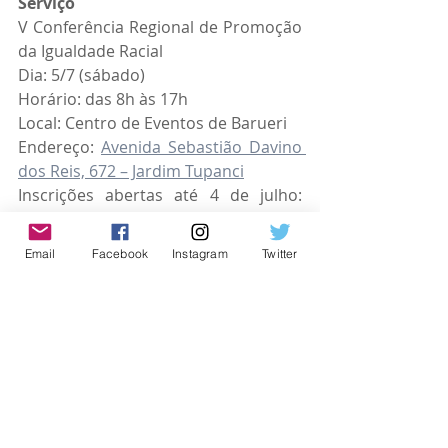
Serviço
V Conferência Regional de Promoção 
da Igualdade Racial
Dia: 5/7 (sábado)
Horário: das 8h às 17h
Local: Centro de Eventos de Barueri 
Endereço: 
Avenida Sebastião Davino 
dos Reis, 672 – Jardim Tupanci
Inscrições abertas até 4 de julho: 
https:
forms.gle/hMg1M9EnSnSXeZnc
6
Email
Facebook
Instagram
Twitter
Gratuito
#amorpelavida
#osasco
#AmorPorOsasco
#parlamentar
Osasco