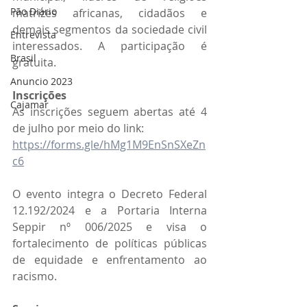
Pão Diário
matrizes africanas, cidadãos e 
demais segmentos da sociedade civil 
Entrevista
interessados. A participação é 
Brasil
gratuita.
Anuncio 2023
Inscrições
Cajamar
As inscrições seguem abertas até 4 
de julho por meio do link:
https://forms.gle/hMg1M9EnSnSXeZn
c6
O evento integra o Decreto Federal 
12.192/2024 e a Portaria Interna 
Seppir nº 006/2025 e visa o 
fortalecimento de políticas públicas 
de equidade e enfrentamento ao 
racismo.