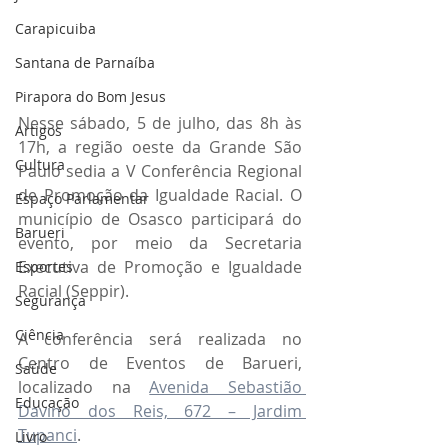
Carapicuiba
Santana de Parnaíba
Pirapora do Bom Jesus
Nesse sábado, 5 de julho, das 8h às 
Artigos
17h, a região oeste da Grande São 
Cultura
Paulo sedia a V Conferência Regional 
de Promoção da Igualdade Racial. O 
Espaço Parlamentar
município de Osasco participará do 
Barueri
evento, por meio da Secretaria 
Executiva de Promoção e Igualdade 
Esportes
Racial (Seppir).
Segurança
Ciência
A conferência será realizada no 
Centro de Eventos de Barueri, 
Saúde
localizado na 
Avenida Sebastião 
Educação
Davino dos Reis, 672 – Jardim 
Tupanci
.
Livro