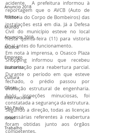
acidente.  A prefeitura informou à 
Anuncio 2018
reportagem que o AVCB (Auto de 
Vistoria do Corpo de Bombeiros) das 
Politica
instalações está em dia. Já a Defesa 
Mundo
Civil do município esteve no local 
Anuncios 2019
nesta quinta-feira (11) para vistoria 
final antes do funcionamento.
Música
Em nota à imprensa, o Osasco Plaza 
Emprego
Shopping informou que recebeu 
autorização para reabertura parcial. 
Economia
Durante o período em que esteve 
Cultura
fechado, o prédio passou por 
Obras
avaliação estrutural de engenharia. 
Após inspeções minuciosas, foi 
Internacional
constatada a segurança da estrutura. 
São Paulo
Segundo a direção, todas as licenças 
necessárias referentes à reabertura 
Israel
foram obtidas junto aos órgãos 
Trabalho
competentes.