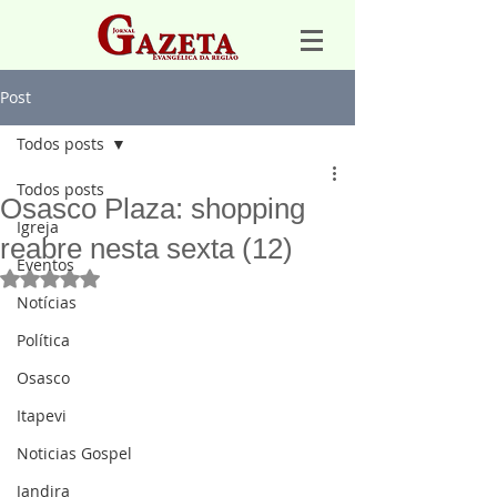
Post
Todos posts
Todos posts
Osasco Plaza: shopping
Igreja
reabre nesta sexta (12)
Eventos
Avaliado com NaN de 5 estrelas.
Notícias
Política
Osasco
Itapevi
Noticias Gospel
Jandira