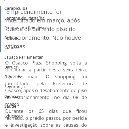
Carapicuiba
Empreendimento foi 
Santana de Parnaíba
interditado em março, após 
queda de parte do piso do 
Pirapora do Bom Jesus
estacionamento. Não houve 
Artigos
vítimas
Cultura
Espaço Parlamentar
O Osasco Plaza Shopping volta a 
Barueri
funcionar a partir desta sexta-feira, 
12 de maio. O shopping foi 
Esportes
interditado pela Prefeitura de 
Segurança
Osasco, após o desabamento do piso 
Ciência
do estacionamento, no dia 08 de 
março.
Saúde
Durante os 65 dias que ficou 
Educação
fechado, o prédio passou por perícia 
e investigação sobre as causas do 
Livro