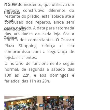
A área do incidente, que utilizava um 
Pão Diário
método construtivo diferente do 
Entrevista
restante do prédio, está isolada até a 
Brasil
conclusão dos reparos, ainda sem 
prazo definido. A data para retomada 
Anuncio 2023
das atividades de cada loja fica a 
Cajamar
critério dos comerciantes. O Osasco 
Plaza Shopping reforça o seu 
compromisso com a segurança de 
lojistas e clientes. 
O horário de funcionamento segue 
normal, de segunda a sábado das 
10h às 22h, e aos domingos e 
feriados, das 11h às 20h.