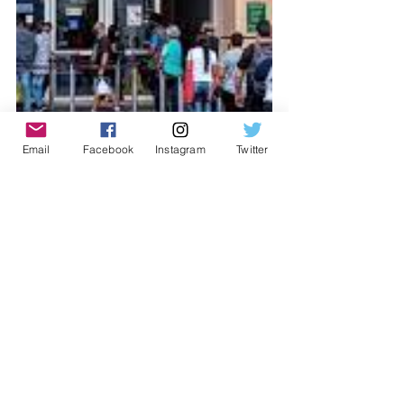
Email
Facebook
Instagram
Twitter
#osasco
#emprego
#osascoplazashopping
#diadasmaes
Osasco
Notícias