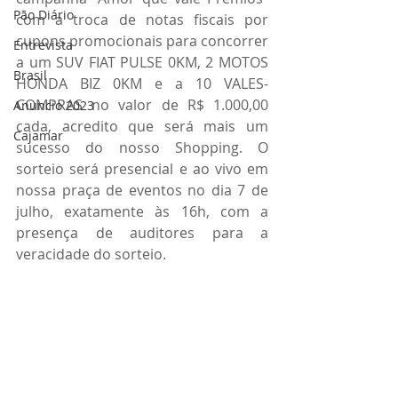
Pão Diário
com a troca de notas fiscais por 
cupons promocionais para concorrer 
Entrevista
a um SUV FIAT PULSE 0KM, 2 MOTOS 
Brasil
HONDA BIZ 0KM e a 10 VALES-
COMPRAS no valor de R$ 1.000,00 
Anuncio 2023
cada, acredito que será mais um 
Cajamar
sucesso do nosso Shopping. O 
sorteio será presencial e ao vivo em 
nossa praça de eventos no dia 7 de 
julho, exatamente às 16h, com a 
presença de auditores para a 
veracidade do sorteio.