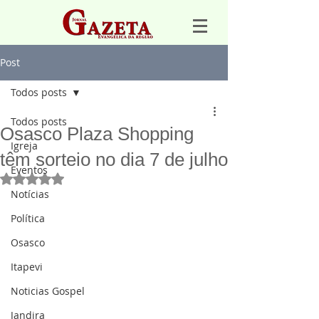
Post
Todos posts
Todos posts
Osasco Plaza Shopping
Igreja
têm sorteio no dia 7 de julho
Eventos
Avaliado com NaN de 5 estrelas.
Notícias
Política
Osasco
Itapevi
Noticias Gospel
Jandira