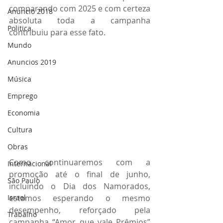
comparando com 2025 e com certeza 
Anuncio 2018
absoluta toda a campanha 
Politica
contribuiu para esse fato. 
Mundo
Anuncios 2019
Música
Emprego
Economia
Cultura
Obras
Como continuaremos com a 
Internacional
promoção até o final de junho, 
São Paulo
incluindo o Dia dos Namorados, 
estamos esperando o mesmo 
Israel
desempenho, reforçado pela 
Trabalho
campanha “Amor que vale Prêmios” 