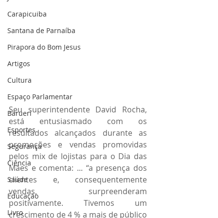
Carapicuiba
Santana de Parnaíba
Pirapora do Bom Jesus
Artigos
Cultura
Espaço Parlamentar
Seu superintendente David Rocha, 
Barueri
está entusiasmado com os 
Esportes
resultados alcançados durante as 
promoções e vendas promovidas 
Segurança
pelos mix de lojistas para o Dia das 
Ciência
Mães e comenta: ... “a presença dos 
clientes e, consequentemente 
Saúde
vendas, surpreenderam 
Educação
positivamente. Tivemos um 
Livro
crescimento de 4 % a mais de público 