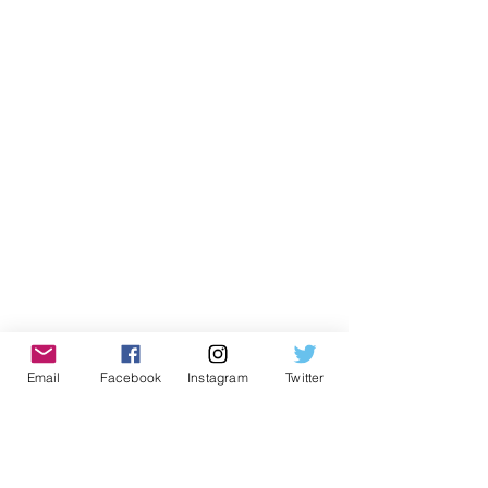
Email
Facebook
Instagram
Twitter
#amorpelavida
#osasco
#AmorPorOsasco
#osascocidadetrabalho