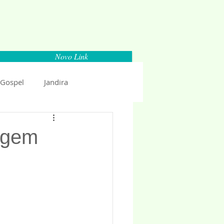
Novo Link
 Gospel
Jandira
Espaço Parlamentar
agem
uncio 2018
Politica