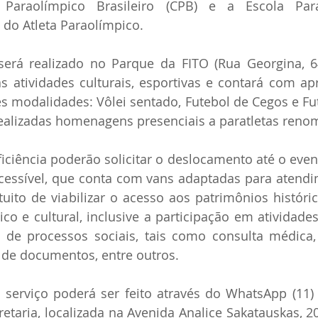
Paraolímpico Brasileiro (CPB) e a Escola Para
o Atleta Paraolímpico. 
será realizado no Parque da FITO (Rua Georgina, 64
s atividades culturais, esportivas e contará com ap
es modalidades: Vôlei sentado, Futebol de Cegos e Fu
realizadas homenagens presenciais a paratletas reno
ciência poderão solicitar o deslocamento até o even
essível, que conta com vans adaptadas para atendim
ito de viabilizar o acesso aos patrimônios histórico,
ico e cultural, inclusive a participação em atividades
 de processos sociais, tais como consulta médica, 
a de documentos, entre outros. 
serviço poderá ser feito através do WhatsApp (11) 
etaria, localizada na Avenida Analice Sakatauskas, 204