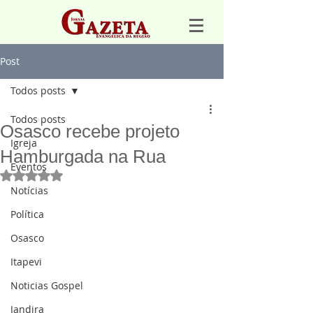
Post
Todos posts
Todos posts
Osasco recebe projeto
Igreja
Hamburgada na Rua
Eventos
Avaliado com NaN de 5 estrelas.
Notícias
Política
Osasco
Itapevi
Noticias Gospel
Jandira