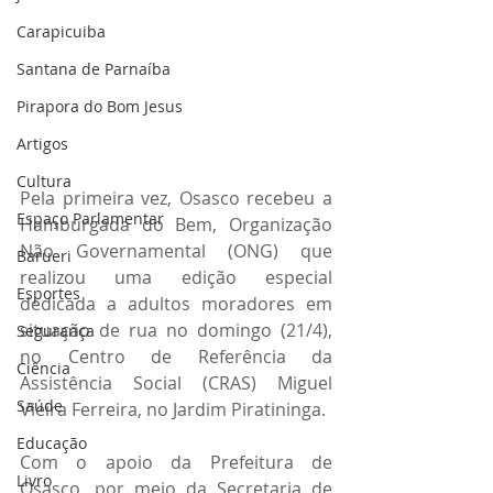
Carapicuiba
Santana de Parnaíba
Pirapora do Bom Jesus
Artigos
Cultura
Pela primeira vez, Osasco recebeu a 
Espaço Parlamentar
Hamburgada do Bem, Organização 
Não Governamental (ONG) que 
Barueri
realizou uma edição especial 
Esportes
dedicada a adultos moradores em 
situação de rua no domingo (21/4), 
Segurança
no Centro de Referência da 
Ciência
Assistência Social (CRAS) Miguel 
Saúde
Vieira Ferreira, no Jardim Piratininga.
Educação
Com o apoio da Prefeitura de 
Livro
Osasco, por meio da Secretaria de 