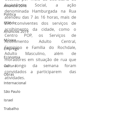
Assistência Social, a ação 
Anuncio 2018
denominada Hamburgada na Rua 
Politica
atendeu das 7 às 16 horas, mais de 
Mundo
270 conviventes dos serviços de 
acolhimento da cidade, como o 
Anuncios 2019
Centro POP, os Serviços de 
Música
Acolhimento Adulto Central, 
Feminino e Família do Rochdale, 
Emprego
Adulto Masculino, além de 
Economia
moradores em situação de rua que 
ao longo da semana foram 
Cultura
convidados a participarem  das 
Obras
atividades.
Internacional
São Paulo
Israel
Trabalho