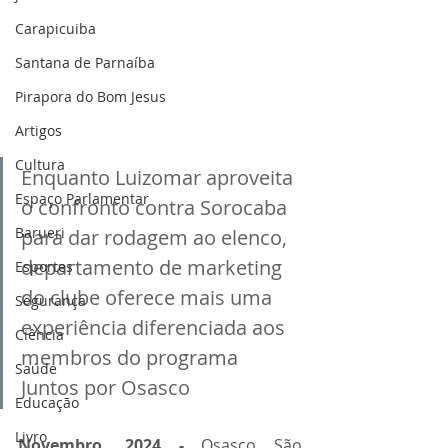
Carapicuiba
Santana de Parnaíba
Pirapora do Bom Jesus
Artigos
Cultura
Enquanto Luizomar aproveita 
Espaço Parlamentar
o confronto contra Sorocaba 
Barueri
para dar rodagem ao elenco, 
departamento de marketing 
Esportes
do clube oferece mais uma 
Segurança
experiência diferenciada aos 
Ciência
membros do programa 
Saúde
Juntos por Osasco
Educação
Livro
Novembro, 2024 -
 Osasco São 