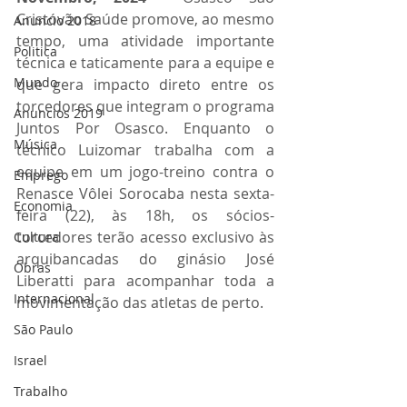
Cristóvão Saúde promove, ao mesmo 
Anuncio 2018
tempo, uma atividade importante 
Politica
técnica e taticamente para a equipe e 
Mundo
que gera impacto direto entre os 
torcedores que integram o programa 
Anuncios 2019
Juntos Por Osasco. Enquanto o 
Música
técnico Luizomar trabalha com a 
equipe em um jogo-treino contra o 
Emprego
Renasce Vôlei Sorocaba nesta sexta-
Economia
feira (22), às 18h, os sócios-
torcedores terão acesso exclusivo às 
Cultura
arquibancadas do ginásio José 
Obras
Liberatti para acompanhar toda a 
Internacional
movimentação das atletas de perto.
São Paulo
Israel
Trabalho