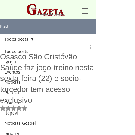
Post
Todos posts
Todos posts
Osasco São Cristóvão
Igreja
Saúde faz jogo-treino nesta
Eventos
sexta-feira (22) e sócio-
Notícias
torcedor tem acesso
Política
exclusivo
Osasco
Avaliado com NaN de 5 estrelas.
Itapevi
Noticias Gospel
Jandira