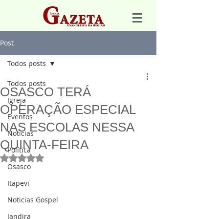
Post
Todos posts
Todos posts
OSASCO TERÁ
Igreja
OPERAÇÃO ESPECIAL
Eventos
NAS ESCOLAS NESSA
Notícias
QUINTA-FEIRA
Política
Avaliado com NaN de 5 estrelas.
Osasco
Itapevi
Noticias Gospel
Jandira