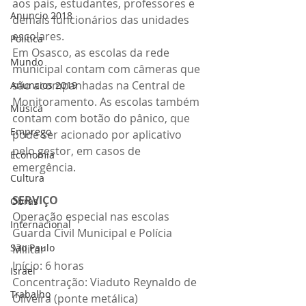
aos pais, estudantes, professores e 
Anuncio 2018
demais funcionários das unidades 
escolares.
Politica
Em Osasco, as escolas da rede 
Mundo
municipal contam com câmeras que 
são acompanhadas na Central de 
Anuncios 2019
Monitoramento. As escolas também 
Música
contam com botão do pânico, que 
Emprego
pode ser acionado por aplicativo 
pelo gestor, em casos de 
Economia
emergência.
Cultura
SERVIÇO
Obras
Operação especial nas escolas
Internacional
Guarda Civil Municipal e Polícia 
São Paulo
Militar
Início: 6 horas
Israel
Concentração: Viaduto Reynaldo de 
Trabalho
Oliveira (ponte metálica)