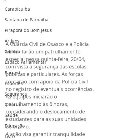
Carapicuiba
Santana de Parnaíba
Pirapora do Bom Jesus
Artigos
A Guarda Civil de Osasco e a Polícia 
Militar farão um patrulhamento 
Cultura
especial nessa quinta-feira, 20/04, 
Espaço Parlamentar
com vista a segurança das escolas 
Barueri
públicas e particulares. As forças 
contarão com apoio da Polícia Civil 
Esportes
no registro de eventuais ocorrências.
Segurança
As equipes iniciarão o 
patrulhamento às 6 horas, 
Ciência
considerando o deslocamento de 
Saúde
estudantes para as suas unidades 
Educação
de ensino.
A ação visa garantir tranquilidade 
Livro