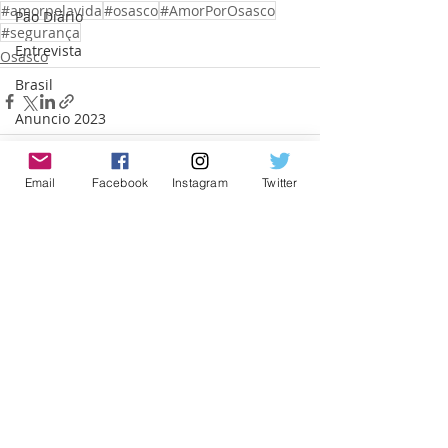
#amorpelavida
#osasco
#AmorPorOsasco
Pão Diário
#segurança
Entrevista
Osasco
Brasil
Anuncio 2023
Cajamar
Email
Facebook
Instagram
Twitter
Posts recentes
Ver tudo